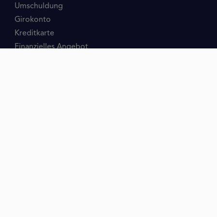
Umschuldung
Girokonto
Kreditkarte
Finanzielles Angebot
Finanzierungsangebote
Kreditgrund
Fahrzeug
Unternehmenskredite
Menschen
Baufinanzierung
Ratgeber
Schulden
Konto
Kleinkredit
Minikredit
Kurzzeitkredit