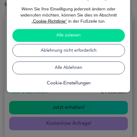
besten zu
passt.
deinen Bedürfnissen
Wenn Sie Ihre Einwilligung jederzeit ändern oder
widerrufen möchten, können Sie dies im Abschnitt
„Cookie-Richtlinie“
in der Fußzeile tun.
Alle zulassen
Kreditkarte
Ablehnung nicht erforderlich
ANWENDUNG
100% Online
Alle Ablehnen
FORMEL
Kostenlos
Cookie-Einstellungen
VERFÜGBARKEIT
24 Stunden
Jetzt erhalten!
Kostenlose Anfrage!