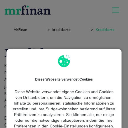
MrFinan
kreditkarte
Kreditkarte
Kreditkarte
sind finanzielle Werkzeuge, die es den
Kreditkarten
Nutzern ermöglichen, ein
zu nutzen, um ihre
Kreditlimit
Diese Webseite verwendet Cookies
Ausgaben flexibel zu verwalten. Obwohl es Karten ohne
gibt, ist es wichtig, die möglichen
jährliche Gebühren
Diese Website verwendet eigene Cookies und Cookies
zu kennen, die damit verbunden sein können, wie
Kosten
von Drittanbietern, um die Navigation zu ermöglichen,
,
oder
Abhebungsgebühren
Zinsen für verspätete Zahlungen
Inhalte zu personalisieren, statistische Informationen zu
.
Gebühren im Ausland
erstellen und Ihre Surfgewohnheiten basierend auf Ihren
Präferenzen zu analysieren. Sie können alle, nur einige
Das Vergleichen der verschiedenen verfügbaren
oder nur die notwendigen akzeptieren, indem Sie Ihre
Optionen kann dir helfen, die Karte zu finden, die am
Präferenzen in den Cookie-Einstellungen konfigurieren.