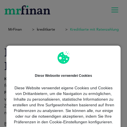
MrFinan
kreditkarte
Kreditkarte mit Ratenzahlung
Kreditkarte mit
Ratenzahlung
Diese Webseite verwendet Cookies
ermöglichen es, den Betrag
Kreditkarten mit Ratenzahlung
für Einkäufe über mehrere Monate zu verteilen, was
Diese Website verwendet eigene Cookies und Cookies
bietet, um
oder
zu
Flexibilität
große
unerwartete Ausgaben
von Drittanbietern, um die Navigation zu ermöglichen,
Inhalte zu personalisieren, statistische Informationen zu
verwalten, ohne alles auf einmal bezahlen zu müssen.
erstellen und Ihre Surfgewohnheiten basierend auf Ihren
Zudem bieten einige Karten Optionen für
Ratenzahlungen
Präferenzen zu analysieren. Sie können alle, nur einige
mit
niedrigen
Zinsen.
oder nur die notwendigen akzeptieren, indem Sie Ihre
Präferenzen in den Cookie-Einstellungen konfigurieren.
Bei
helfen wir dir, die besten
zu finden,
MrFinan
Optionen