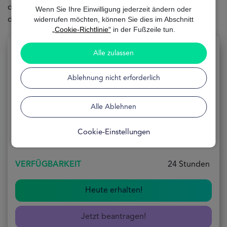
damit du die
auswählen kannst, die am besten zu
Karte
Wenn Sie Ihre Einwilligung jederzeit ändern oder
widerrufen möchten, können Sie dies im Abschnitt
deinen
passt – alles
und
.
Bedürfnissen
schnell
sicher
„Cookie-Richtlinie“
in der Fußzeile tun.
Alle zulassen
Ablehnung nicht erforderlich
Kreditkarte mit Ratenzahlung
Alle Ablehnen
ANWENDUNG
100% Online
Cookie-Einstellungen
FORMEL
Kostenlos
VERFÜGBARKEIT
24 Stunden
Heute erhalten!
Jetzt beantragen!