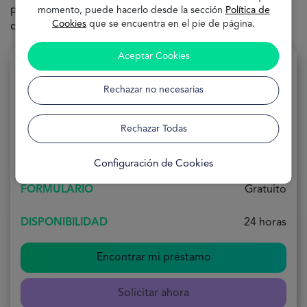
personal. Todas las ofertas se adaptan a tus necesidades,
momento, puede hacerlo desde la sección
Política de
Cookies
que se encuentra en el pie de página.
con pocos requisitos y mínima documentación.
Aceptar Cookies
Rechazar no necesarias
Consolidación de deuda
Rechazar Todas
SOLICITUD
100 % Online
Configuración de Cookies
FORMULARIO
Gratuito
DISPONIBILIDAD
24 horas
Encontrar mi préstamo
Solicitar ahora