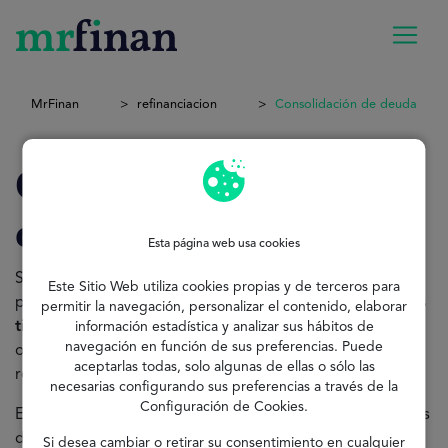
MrFinan
refinanciacion
Consolidación de deuda
Consolidación de
deuda
Esta página web usa cookies
Se trata de un tipo de financiación muy utilizado. Es un
Este Sitio Web utiliza cookies propias y de terceros para
producto financiero que ayuda a las
personas con varios
permitir la navegación, personalizar el contenido, elaborar
tipos de deudas a consolidarlas en una sola
. Con esta
información estadística y analizar sus hábitos de
navegación en función de sus preferencias. Puede
opción, puede
restablecer su situación financiera
y
aceptarlas todas, solo algunas de ellas o sólo las
recuperar su salud financiera.
necesarias configurando sus preferencias a través de la
Configuración de Cookies.
En sólo 2 minutos, te presentaremos diferentes opciones
de
Préstamos en línea
en función de tu perfil y situación
Si desea cambiar o retirar su consentimiento en cualquier