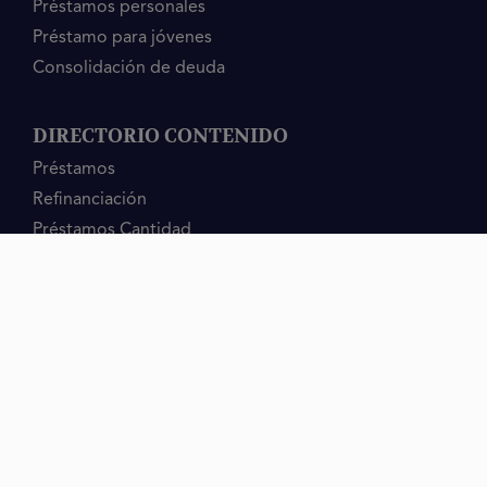
Préstamos personales
Préstamo para jóvenes
Consolidación de deuda
DIRECTORIO CONTENIDO
Préstamos
Refinanciación
Préstamos Cantidad
mrfinan
México
Calle Sócrates 141,
Miguel Hidalgo, CDMX