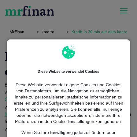
MrFinan
kredite
Kredit in 30 min auf dem konto
Kredit in 30 min auf
dem konto
Diese Webseite verwendet Cookies
Diese Website verwendet eigene Cookies und Cookies
Brauchen Sie
sofortiges Bargeld
? Niemand will Zeit
von Drittanbietern, um die Navigation zu ermöglichen,
verlieren. Deshalb ist die Geschwindigkeit, mit der ein
Inhalte zu personalisieren, statistische Informationen zu
Online-Kredit
bearbeitet und erhalten wird, so
erstellen und Ihre Surfgewohnheiten basierend auf Ihren
wichtig. Wollen Sie wissen, wie Sie
in 30 Minuten
einen
Präferenzen zu analysieren. Sie können alle, nur einige
Kredit
vor Ort bekommen können? Bleiben Sie und
lesen
oder nur die notwendigen akzeptieren, indem Sie Ihre
Präferenzen in den Cookie-Einstellungen konfigurieren.
Sie weiter
. Wir von MrFinan sagen Ihnen alles, was Sie
wissen müssen.
Wenn Sie Ihre Einwilligung jederzeit ändern oder