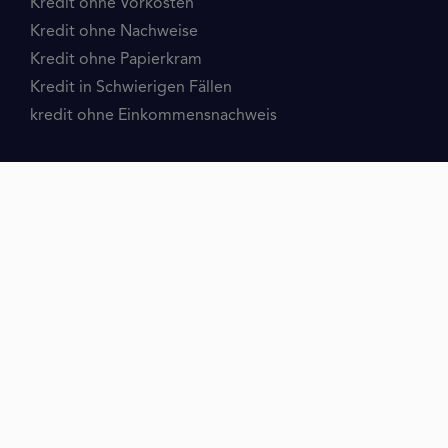
Kredit ohne Vorkosten
Kredit ohne Nachweise
Kredit ohne Papierkram
Kredit in Schwierigen Fällen
kredit ohne Einkommensnachweis
VERZEICHNIS DER INHALTE
Kredite
Kredit Ohne
Kreditbetrag
Umschuldung
Girokonto
Kreditkarte
Finanzielles Angebot
Finanzierungsangebote
Kreditgrund