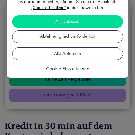
widerrufen möchten, können Sie dies im Abschnitt
„Cookie-Richtlinie“
in der Fußzeile tun.
Alle zulassen
Kredit in 30 min auf dem konto
Ablehnung nicht erforderlich
ANWENDUNG 100% Online
Alle Ablehnen
FORMEL Kostenlos
VERFÜGBARKEIT 24 Stunden
Cookie-Einstellungen
Keine Zeit vergeudet
Ihre Lösung in 1 Klick!
Kredit in 30 min auf dem