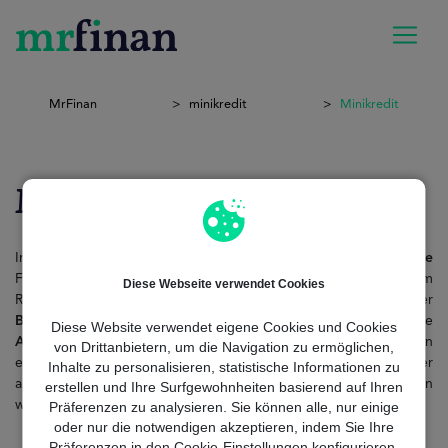
MrFinan
minikredit
Minikredit
Minikredit
In Deutschland ist ein Minikredit eine schnelle und
effiziente
Finanzlösung für kurzfristige Liquiditätsbedarfe – immer im
Diese Webseite verwendet Cookies
Rahmen des Kreditwesengesetzes (KWG) und unter Aufsicht der
BaFin
. Diese kurzfristigen Kredite erfüllen klare gesetzliche
Diese Website verwendet eigene Cookies und Cookies
Anforderungen
, gewährleisten Verbraucherschutz und bieten
von Drittanbietern, um die Navigation zu ermöglichen,
einen einfachen
Zugang
– ohne in zweifelhafte oder
Inhalte zu personalisieren, statistische Informationen zu
ausbeuterische Praktiken zu geraten. Im
Folgenden
beleuchten
erstellen und Ihre Surfgewohnheiten basierend auf Ihren
wir zentrale Aspekte des Minikredits in
Deutschland
.
Präferenzen zu analysieren. Sie können alle, nur einige
oder nur die notwendigen akzeptieren, indem Sie Ihre
Präferenzen in den Cookie-Einstellungen konfigurieren.