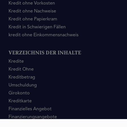
Kredit ohne Vorkosten
Kredit ohne Nachweise
Kredit ohne Papierkram
Kredit in Schwierigen Fällen
kredit ohne Einkommensnachweis
VERZEICHNIS DER INHALTE
Kredite
Kredit Ohne
Kreditbetrag
Umschuldung
Girokonto
Kreditkarte
Finanzielles Angebot
Finanzierungsangebote
Kreditgrund