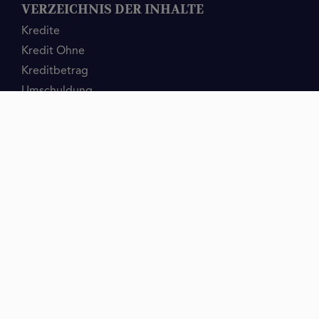
VERZEICHNIS DER INHALTE
Kredite
Kredit Ohne
Kreditbetrag
Umschuldung
Girokonto
Kreditkarte
Finanzielles Angebot
Finanzierungsangebote
Kreditgrund
Fahrzeug
Unternehmenskredite
Menschen
Baufinanzierung
Ratgeber
Schulden