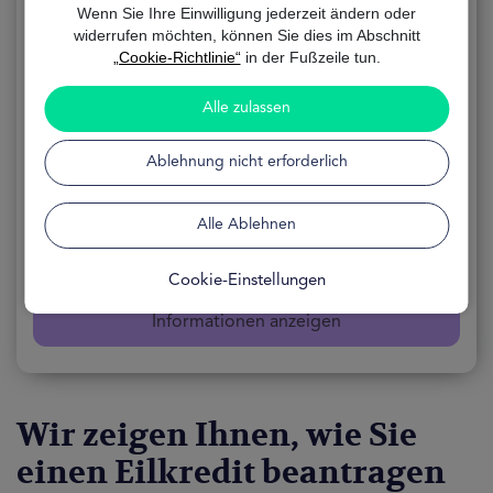
Wenn Sie Ihre Einwilligung jederzeit ändern oder
Eilkredit
widerrufen möchten, können Sie dies im Abschnitt
„Cookie-Richtlinie“
in der Fußzeile tun.
ANWENDUNG
100% Online
Alle zulassen
FORMEL
Kostenlos
Ablehnung nicht erforderlich
VERFÜGBARKEIT
24 Stunden
Alle Ablehnen
Mein Darlehen finden
Cookie-Einstellungen
Informationen anzeigen
Wir zeigen Ihnen, wie Sie
einen Eilkredit beantragen