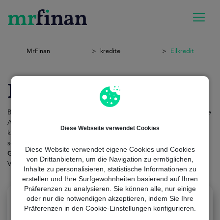
MrFinan
kredite
Eilkredit
Eilkredit
Benötigen Sie sofortiges Geld? Manchmal entstehen unerwartete
Ausgaben, die wir nicht allein aus unseren Einkünften bestreiten
Diese Webseite verwendet Cookies
können. Aus diesem Grund kann ein Eilkredit eine große Hilfe
sein. Er ist
ein schneller und sicherer Weg, um das zusätzliche
Diese Website verwendet eigene Cookies und Cookies
Geld
zu bekommen, das Sie brauchen. Lassen Sie umständliche
von Drittanbietern, um die Navigation zu ermöglichen,
Verfahren und endlose Wartezeiten hinter sich.
Inhalte zu personalisieren, statistische Informationen zu
erstellen und Ihre Surfgewohnheiten basierend auf Ihren
Präferenzen zu analysieren. Sie können alle, nur einige
oder nur die notwendigen akzeptieren, indem Sie Ihre
Präferenzen in den Cookie-Einstellungen konfigurieren.