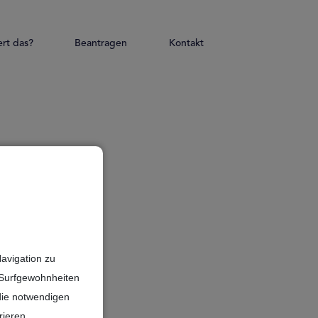
ert das?
Beantragen
Kontakt
avigation zu
e Surfgewohnheiten
 die notwendigen
rieren.