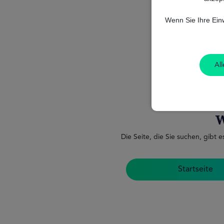
Wenn Sie Ihre Einw
All
W
Die Seite, die Sie suchen, gibt 
Startseite