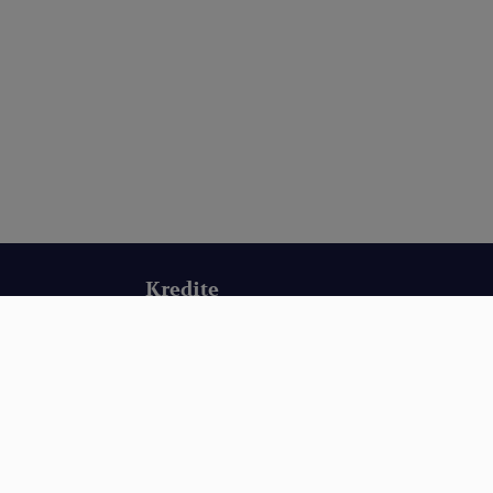
Kredite
Blitzkredit
SMS Kredit
Privatkredit
Schnellkredit
Sofortkredit
Online-Kredit