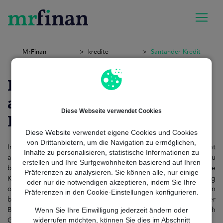
MrFinan
kredite
Santander Kredit
Reicht ein Mietnachweis
aus, um einen Santander
Diese Webseite verwendet Cookies
Kredit zu beantragen?
Diese Website verwendet eigene Cookies und Cookies
von Drittanbietern, um die Navigation zu ermöglichen,
In Deutschland ist ein Mietnachweis allein rechtlich nicht
Inhalte zu personalisieren, statistische Informationen zu
ausreichend, um die Bonität für einen Santander Kredit final zu
erstellen und Ihre Surfgewohnheiten basierend auf Ihren
bestätigen, da Banken hierzulande zwingend eine nachhaltige
Präferenzen zu analysieren. Sie können alle, nur einige
Kapitaldienstfähigkeit prüfen müssen. Während der Mietvertrag
oder nur die notwendigen akzeptieren, indem Sie Ihre
oder Mietquittungen zwar Ihre festen monatlichen Ausgaben
Präferenzen in den Cookie-Einstellungen konfigurieren.
belegen, verlangen die strengen regulatorischen Vorgaben der
Wenn Sie Ihre Einwilligung jederzeit ändern oder
BaFin zusätzlich den Nachweis regelmäßiger Einkünfte durch
widerrufen möchten, können Sie dies im Abschnitt
Gehaltsabrechnungen oder Rentenbescheide.