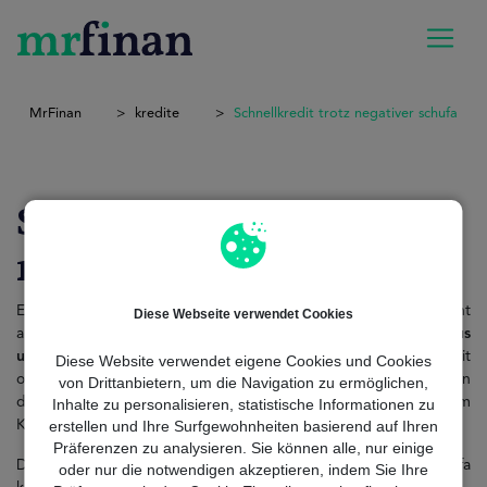
MrFinan
kredite
Schnellkredit trotz negativer schufa
Schnellkredit trotz
negativer Schufa
Ein negativer Schufa-Eintrag bedeutet in Deutschland nicht
Diese Webseite verwendet Cookies
automatisch das finanzielle Aus. Viele Menschen geraten
aus
unvorhergesehenen Gründen
– wie Krankheit, Arbeitslosigkeit
Diese Website verwendet eigene Cookies und Cookies
oder Scheidung – in Zahlungsschwierigkeiten. Wenn dann
von Drittanbietern, um die Navigation zu ermöglichen,
dringend Geld benötigt wird, scheint der Zugang zu einem
Inhalte zu personalisieren, statistische Informationen zu
Kredit fast unmöglich.
erstellen und Ihre Surfgewohnheiten basierend auf Ihren
Präferenzen zu analysieren. Sie können alle, nur einige
Doch es gibt eine Lösung: Ein Schnellkredit trotz negativer Schufa
oder nur die notwendigen akzeptieren, indem Sie Ihre