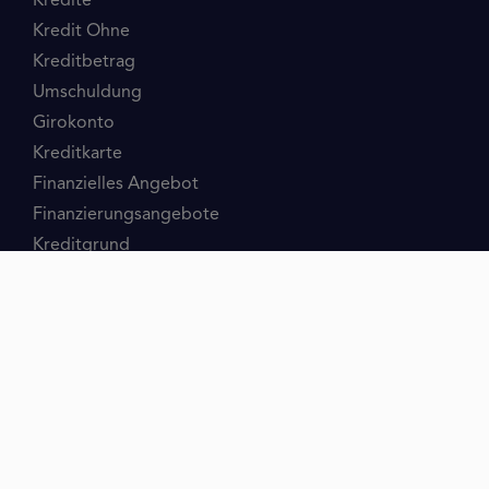
Kredite
Kredit Ohne
Kreditbetrag
Umschuldung
Girokonto
Kreditkarte
Finanzielles Angebot
Finanzierungsangebote
Kreditgrund
Fahrzeug
Unternehmenskredite
Menschen
Baufinanzierung
Ratgeber
Schulden
Konto