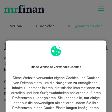
MrFinan
menschen
Eigentümerdarlehen
Eigentümerdarlehen
Sie sind Hauseigentümer und
brauchen finanzielle
Hilfe?
Der Kredit für Hausbesitzer ist die Lösung für Ihre
Diese Webseite verwendet Cookies
finanziellen Probleme
.
Diese Website verwendet eigene Cookies und Cookies
Wir
von MrFinan
helfen Ihnen, ihn
schnell
zu bekommen,
von Drittanbietern, um die Navigation zu ermöglichen,
Inhalte zu personalisieren, statistische Informationen zu
damit Sie all
Ihre Projekte
ohne Sorgen und
ohne
erstellen und Ihre Surfgewohnheiten basierend auf Ihren
Komplikationen
durchführen können. Warten Sie nicht
Präferenzen zu analysieren. Sie können alle, nur einige
länger und
beantragen Sie jetzt
Ihre Finanzierung.
oder nur die notwendigen akzeptieren, indem Sie Ihre
Präferenzen in den Cookie-Einstellungen konfigurieren.