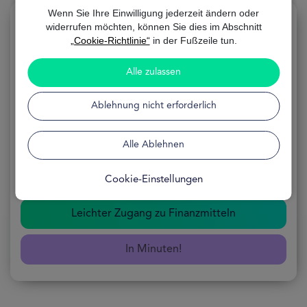
Wenn Sie Ihre Einwilligung jederzeit ändern oder
widerrufen möchten, können Sie dies im Abschnitt
„Cookie-Richtlinie“
in der Fußzeile tun.
Eigentümerdarlehen
Alle zulassen
Ablehnung nicht erforderlich
ANWENDUNG
100% Online
Alle Ablehnen
FORMEL
Kostenlos
VERFÜGBARKEIT
24 Stunden
Cookie-Einstellungen
Leichter Zugang zu Finanzmitteln
In Minuten!