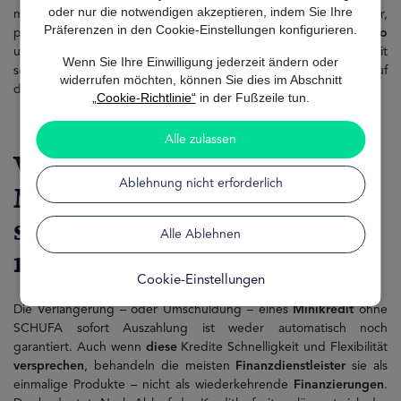
oder nur die notwendigen akzeptieren, indem Sie Ihre
musst und wie du sie sicher beantragen kannst. Alles klar,
Präferenzen in den Cookie-Einstellungen konfigurieren.
praktisch und ohne Kleingedrucktes. Wenn du es ohne
Risiko
und Papierkram machen möchtest, verbindet dich MrFinan mit
Wenn Sie Ihre Einwilligung jederzeit ändern oder
seriösen, 100 % online
verfügbaren
Optionen – individuell auf
widerrufen möchten, können Sie dies im Abschnitt
deine
Situation
abgestimmt.
„Cookie-Richtlinie“
in der Fußzeile tun.
Alle zulassen
Verlängerung eines
Ablehnung nicht erforderlich
Minikredit ohne SCHUFA
sofort Auszahlung: Ist das
Alle Ablehnen
möglich?
Cookie-Einstellungen
Die Verlängerung – oder Umschuldung – eines
Minikredit
ohne
SCHUFA sofort Auszahlung ist weder automatisch noch
garantiert. Auch wenn
diese
Kredite Schnelligkeit und Flexibilität
versprechen
, behandeln die meisten
Finanzdienstleister
sie als
einmalige Produkte – nicht als wiederkehrende
Finanzierungen
.