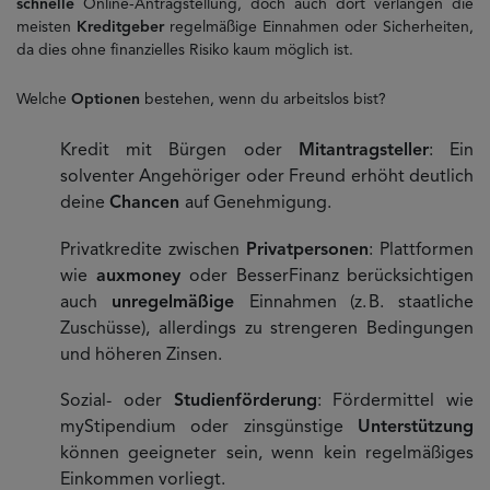
schnelle
Online-Antragstellung, doch auch dort verlangen die
meisten
Kreditgeber
regelmäßige Einnahmen oder Sicherheiten,
da dies ohne finanzielles Risiko kaum möglich ist.
Welche
Optionen
bestehen, wenn du arbeitslos bist?
Kredit mit Bürgen oder
Mitantragsteller
: Ein
solventer Angehöriger oder Freund erhöht deutlich
deine
Chancen
auf Genehmigung.
Privatkredite zwischen
Privatpersonen
: Plattformen
wie
auxmoney
oder BesserFinanz berücksichtigen
auch
unregelmäßige
Einnahmen (z. B. staatliche
Zuschüsse), allerdings zu strengeren Bedingungen
und höheren Zinsen.
Sozial- oder
Studienförderung
: Fördermittel wie
myStipendium oder zinsgünstige
Unterstützung
können geeigneter sein, wenn kein regelmäßiges
Einkommen vorliegt.