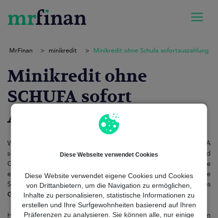
MrFinan
minikredit
Minikredit ohne Schufa sofortauszahlung
Minikredit ohne
SCHUFA sofort
Auszahlung
Wenn du in Deutschland nach einem Minikredit ohne SCHUFA
sofort Auszahlung suchst,
brauchst
du wahrscheinlich dringend
Diese Webseite verwendet Cookies
Geld – schnell und
unkompliziert
. Diese Mikrokredite
ermöglichen eine schnelle Finanzierung, ohne dass deine
Diese Website verwendet eigene Cookies und Cookies
SCHUFA direkt abgefragt wird, und mit der Möglichkeit, das
von Drittanbietern, um die Navigation zu ermöglichen,
Geld
nahezu sofort zu erhalten.
Inhalte zu personalisieren, statistische Informationen zu
erstellen und Ihre Surfgewohnheiten basierend auf Ihren
Präferenzen zu analysieren. Sie können alle, nur einige
Hier erklären wir dir, wie sie
funktionieren
, worauf du achten