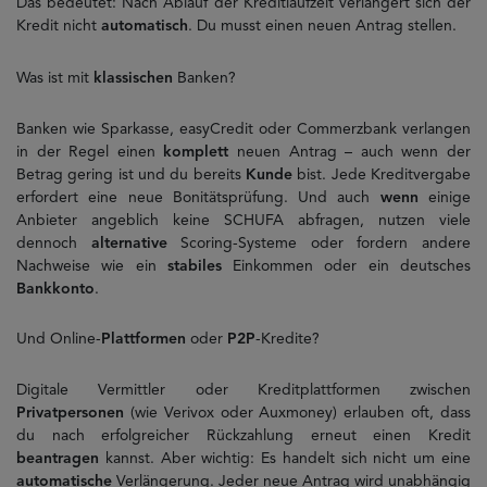
Das bedeutet: Nach Ablauf der Kreditlaufzeit verlängert sich der
Kredit nicht
automatisch
. Du musst einen neuen Antrag stellen.
Was ist mit
klassischen
Banken?
Banken wie Sparkasse, easyCredit oder Commerzbank verlangen
in der Regel einen
komplett
neuen Antrag – auch wenn der
Betrag gering ist und du bereits
Kunde
bist. Jede Kreditvergabe
erfordert eine neue Bonitätsprüfung. Und auch
wenn
einige
Anbieter angeblich keine SCHUFA abfragen, nutzen viele
dennoch
alternative
Scoring-Systeme oder fordern andere
Nachweise wie ein
stabiles
Einkommen oder ein deutsches
Bankkonto
.
Und Online-
Plattformen
oder
P2P
-Kredite?
Digitale Vermittler oder Kreditplattformen zwischen
Privatpersonen
(wie Verivox oder Auxmoney) erlauben oft, dass
du nach erfolgreicher Rückzahlung erneut einen Kredit
beantragen
kannst. Aber wichtig: Es handelt sich nicht um eine
automatische
Verlängerung. Jeder neue Antrag wird unabhängig