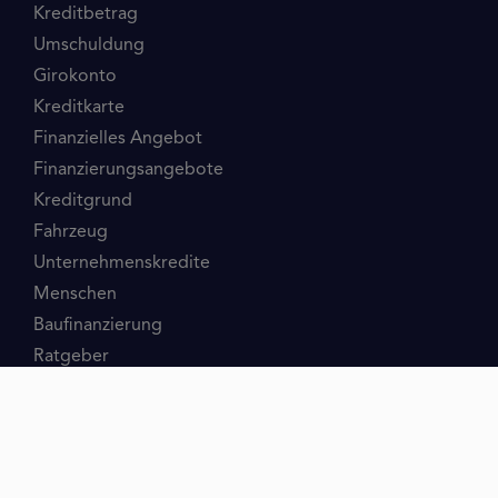
Kreditbetrag
Umschuldung
Girokonto
Kreditkarte
Finanzielles Angebot
Finanzierungsangebote
Kreditgrund
Fahrzeug
Unternehmenskredite
Menschen
Baufinanzierung
Ratgeber
Schulden
Konto
Kleinkredit
Minikredit