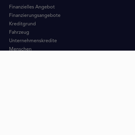
Finanzielles Angebot
Finanzierungsangebote
Kreditgrund
Fahrzeug
Unternehmenskredite
Menschen
Baufinanzierung
Ratgeber
Schulden
Konto
Kleinkredit
Minikredit
Kurzzeitkredit
Ratenkredit