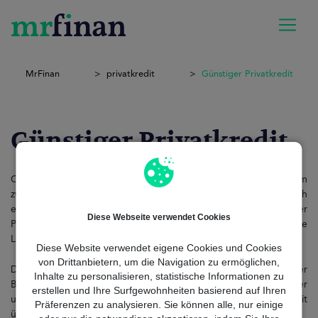
MrFinan
privatkredit
Günstiger Privatkredit
Günstiger Privatkredit
Ob Renovierung, Umschuldung oder einfach ein kleiner Traum
zwischendurch – viele Menschen in Deutschland suchen nach
einer unkomplizierten Finanzierungslösung. Ein günstiger
Diese Webseite verwendet Cookies
Privatkredit kann genau das bieten: niedrige Zinsen, flexible
Laufzeiten und schnelle Auszahlung.
Diese Website verwendet eigene Cookies und Cookies
von Drittanbietern, um die Navigation zu ermöglichen,
Doch wie findet man das beste Angebot im Dschungel der
Inhalte zu personalisieren, statistische Informationen zu
Banken? Genau hier kommt MrFinan ins Spiel. Als unabhängiger
erstellen und Ihre Surfgewohnheiten basierend auf Ihren
und digitaler Kreditvermittler vergleichen wir für dich in Echtzeit
Präferenzen zu analysieren. Sie können alle, nur einige
über 30 Banken – kostenlos, sicher und ohne Papierkram.