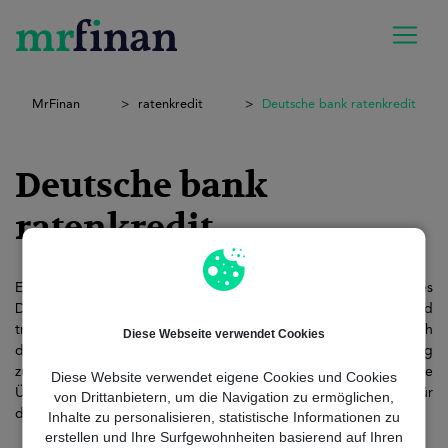
MrFinan
ratenkredit
Deutsche bank ratenkredit
Deutsche bank
ratenkredit
Ein Ratenkredit bei der Deutschen Bank ist ein klassisches
Darlehen mit festen Monatsraten, klaren Laufzeiten und
transparenten Konditionen. Du weißt von Anfang an, wie hoch
Diese Webseite verwendet Cookies
deine monatliche Belastung ist und wann der Kredit vollständig
zurückgezahlt ist. Keine versteckten Kosten, keine
Diese Website verwendet eigene Cookies und Cookies
Überraschungen – nur ein planbarer Kredit, den du flexibel für
von Drittanbietern, um die Navigation zu ermöglichen,
deine persönlichen Wünsche einsetzen kannst.
Inhalte zu personalisieren, statistische Informationen zu
erstellen und Ihre Surfgewohnheiten basierend auf Ihren