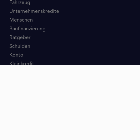
Fahrzeug
Unternehmenskredite
Menschen
Baufinanzierung
Ratgeber
Schulden
Konto
Kleinkredit
Minikredit
Kurzzeitkredit
Ratenkredit
mrfinan