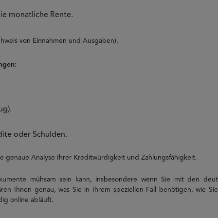
ie monatliche Rente.
hweis von Einnahmen und Ausgaben).
angen:
ug).
ite oder Schulden.
e genaue Analyse Ihrer Kreditwürdigkeit und Zahlungsfähigkeit.
kumente mühsam sein kann, insbesondere wenn Sie mit den deutsc
klären Ihnen genau, was Sie in Ihrem speziellen Fall benötigen, wie S
ig online abläuft.