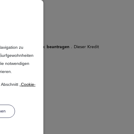
bank
nkredit der Targobank beantragen
. Dieser Kredit
avigation zu
e Surfgewohnheiten
 die notwendigen
rieren.
 Abschnitt
„Cookie-
nen