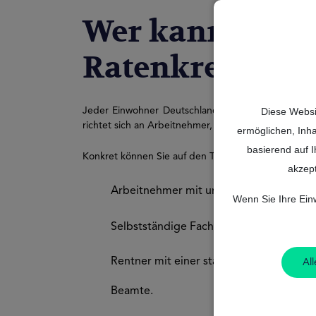
Wer kann im Ja
Ratenkredit be
Jeder Einwohner Deutschlands mit regelmäßigem 
Diese Websi
richtet sich an Arbeitnehmer, Selbstständige, Beam
ermöglichen, Inha
basierend auf I
Konkret können Sie auf den Targobank Ratenkredit 
akzept
Arbeitnehmer mit unbefristeten oder bef
Wenn Sie Ihre Einw
Selbstständige Fachkräfte mit einer Mi
Rentner mit einer stabilen monatlichen 
All
Beamte.