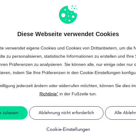
hr 2025 einen Targo
antragen?
Diese Webseite verwendet Cookies
Einkommen und Rückzahlungsfähigkeit kann im Jahr 2025 einen
Rate
te verwendet eigene Cookies und Cookies von Drittanbietern, um die N
te und Rentner.
lte zu personalisieren, statistische Informationen zu erstellen und Ihr
hren Präferenzen zu analysieren. Sie können alle, nur einige oder nur
zugreifen:
ieren, indem Sie Ihre Präferenzen in den Cookie-Einstellungen konfigu
risteten Verträgen, sofern sie Stabilität nachweisen können.
illigung jederzeit ändern oder widerrufen möchten, können Sie dies im
Richtlinie“
in der Fußzeile tun.
ndestbetriebszugehörigkeit von 6 bis 12 Monaten.
Rente.
e zulassen
Ablehnung nicht erforderlich
Alle Ableh
Cookie-Einstellungen