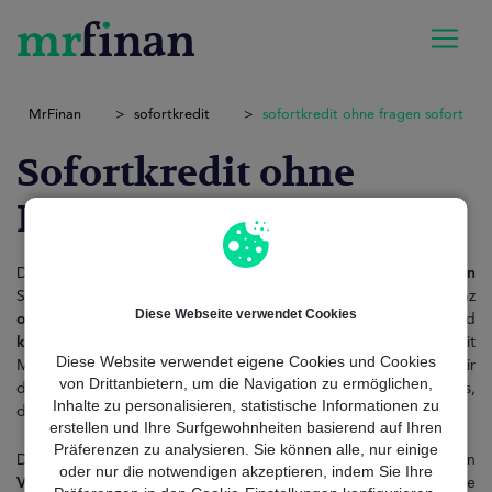
MrFinan
sofortkredit
sofortkredit ohne fragen sofort
Sofortkredit ohne
Fragen sofort
Der Begriff Sofortkredit ohne Fragen sofort bezieht sich auf
einen
Schnellkredit in Deutschland mit Expressgenehmigung – ganz
Diese Webseite verwendet Cookies
ohne
unnötige Fragen. Wenn du sofortige Liquidität suchst und
keinen
Papierkram willst, ist diese Option ideal für dich. Mit
Diese Website verwendet eigene Cookies und Cookies
MrFinan, unserem seriösen
Vermittlungsservice
, begleiten wir
von Drittanbietern, um die Navigation zu ermöglichen,
dich durch einen legalen, transparenten und
digitalen
Prozess,
Inhalte zu personalisieren, statistische Informationen zu
damit du schnell und ohne Überraschungen an Geld kommst.
erstellen und Ihre Surfgewohnheiten basierend auf Ihren
Präferenzen zu analysieren. Sie können alle, nur einige
Du beantragst bequem von zu Hause aus, ohne den
oder nur die notwendigen akzeptieren, indem Sie Ihre
Verwendungszweck
nachweisen zu müssen – und erhältst eine