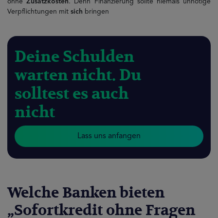
ohne
Zusatzkosten
. Denn Finanzierung sollte niemals unnötige
Verpflichtungen mit
sich
bringen
Deine Schulden
warten nicht. Du
solltest es auch
nicht
Lass uns anfangen
Welche Banken bieten
„Sofortkredit ohne Fragen