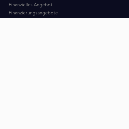
Finanzielles Angebot
Finanzierungsangebote
Kreditgrund
Fahrzeug
Unternehmenskredite
Menschen
Baufinanzierung
Ratgeber
Schulden
Konto
Kleinkredit
Minikredit
Kurzzeitkredit
Ratenkredit