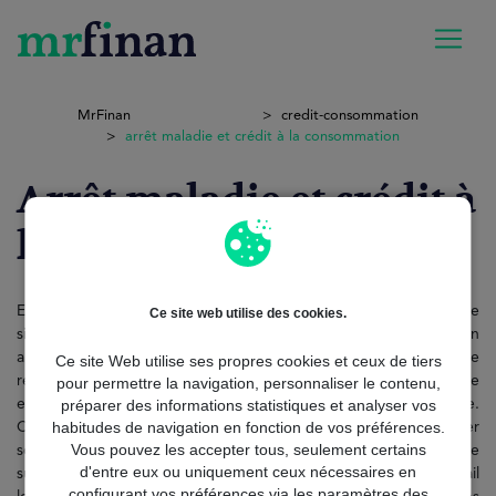
MrFinan
credit-consommation
arrêt maladie et crédit à la consommation
Arrêt maladie et crédit à
la consommation
En France, l’arrêt maladie et crédit à la consommation est une
Ce site web utilise des cookies.
situation de plus en plus fréquente. Lorsqu’un emprunteur est en
arrêt de travail, ses revenus peuvent baisser, compliquant ainsi le
Ce site Web utilise ses propres cookies et ceux de tiers
remboursement de son crédit. Pourtant, la législation française
pour permettre la navigation, personnaliser le contenu,
encadre clairement les droits et obligations de chaque partie.
préparer des informations statistiques et analyser vos
habitudes de navigation en fonction de vos préférences.
Comprendre les documents nécessaires, les moyens d’optimiser
Vous pouvez les accepter tous, seulement certains
son dossier et les coûts associés est essentiel pour éviter le
d'entre eux ou uniquement ceux nécessaires en
surendettement. Dans cet article, nous allons analyser en détail
configurant vos préférences via les paramètres des