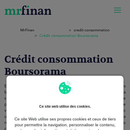
MrFinan
credit-consommation
Crédit consommation Boursorama
Crédit consommation
Boursorama
En France, trouver un
financement rapide
, fiable et adapté à ses
besoins est essentiel. Le crédit consommation Boursorama
s’impose comme une solution accessible, simple et sécurisée
pour financer tous vos projets personnels, que ce soit pour une
Ce site web utilise des cookies.
voiture, des travaux, des vacances ou un besoin ponctuel. Avec
un processus 100 % en ligne, transparent et conforme à la
Ce site Web utilise ses propres cookies et ceux de tiers
réglementation française, Boursorama Banque facilite l’accès au
pour permettre la navigation, personnaliser le contenu,
crédit sans démarches complexes ni frais cachés.