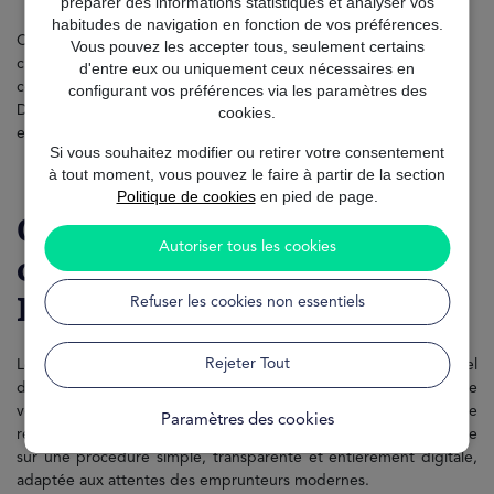
préparer des informations statistiques et analyser vos
habitudes de navigation en fonction de vos préférences.
Chez Mr.Finan, nous vous accompagnons pour obtenir votre
Vous pouvez les accepter tous, seulement certains
crédit consommation
Boursorama rapidement
et en toute
d'entre eux ou uniquement ceux nécessaires en
confiance, grâce à notre expertise et notre service personnalisé.
configurant vos préférences via les paramètres des
Découvrez dans ce guide complet tout ce qu’il faut savoir pour
cookies.
emprunter en toute sérénité.
Si vous souhaitez modifier ou retirer votre consentement
à tout moment, vous pouvez le faire à partir de la section
Politique de cookies
en pied de page.
Comment fonctionne le
Autoriser tous les cookies
crédit consommation
Boursorama?
Refuser les cookies non essentiels
Rejeter Tout
Le crédit consommation Boursorama est un prêt personnel
destiné à financer vos projets du quotidien, comme l’achat d’une
voiture, la réalisation de travaux, un voyage ou encore le
Paramètres des cookies
regroupement de plusieurs crédits. Son fonctionnement repose
sur une procédure simple, transparente et entièrement digitale,
adaptée aux attentes des emprunteurs modernes.