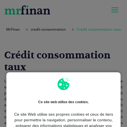
MrFinan
credit-consommation
Crédit consommation taux
Crédit consommation
taux
Un crédit consommation taux détermine le coût réel de votre
emprunt. Le crédit à la consommation est un type de prêt
personnel destiné à financer des projets variés tels que l’achat
d’une voiture, des travaux dans votre logement, un voyage, ou
Ce site web utilise des cookies.
encore des dépenses imprévues. Contrairement au crédit
immobilier, il n’est pas destiné à financer un bien immobilier et
Ce site Web utilise ses propres cookies et ceux de tiers
son montant est généralement inférieur à 75 000 €. Il est
pour permettre la navigation, personnaliser le contenu,
accessible aussi bien aux salariés qu’aux travailleurs indépendants
préparer des informations statistiques et analyser vos