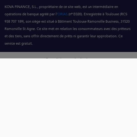
KOVA FINANCE, S.L., propriétaire de ce site web, est un intermédiaire en
opérations de banque agréé par l'
ORIAS
(nº E020). Enregistrée à Toulouse (RCS
938 707 189), son siège est situé à Bâtiment Toulouse Ramonville Business, 31520
Ramonville St Agne. Ce site met en relation les consommateurs avec des prêteurs
et des tiers, sans offrir directement de prêts ni garantir leur approbation. Ce
service est gratuit.
Conditions générales
Politique de confidentialité
Politique de cookies
Campagnes financières
Alerte à la fraude