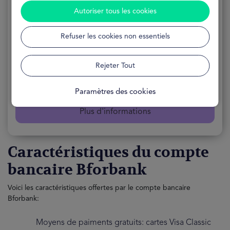
FRAIS
0€
Autoriser tous les cookies
FORMULAIRE
Gratuit et sans engagement
Refuser les cookies non essentiels
RECOMMENDATIONS
Personnalisé
Rejeter Tout
Ouvrir mon compte
Paramètres des cookies
Plus d'informations
Caractéristiques du compte
bancaire Bforbank
Voici les caractéristiques offertes par le compte bancaire
Bforbank:
Moyens de paiments gratuits: cartes Visa Classic