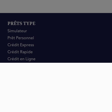
PRÊTS TYPE
Simulateur
Prêt Personnel
Crédit Express
Crédit Rapide
Crédit en Ligne
Rachat de Crédit
Prêt Consommation
PRÊTS MOTIF
Calculatrice
Crédit 24 Heures
Prêt sans Refus