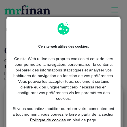
MrFinan
offres-de-financement
Compte bancaire BforBank
Ce site web utilise des cookies.
Compte bancaire BforBank
Ce site Web utilise ses propres cookies et ceux de tiers
Chez BforBank, l'ouverture d'un compte est rapide, facile et
pour permettre la navigation, personnaliser le contenu,
100% en ligne. Avec le compte bancaire que vous ouvrez, vous
préparer des informations statistiques et analyser vos
pouvez choisir votre carte bancaire en ligne gratuite (Visa Classic
habitudes de navigation en fonction de vos préférences.
et Visa Premier).
Vous pouvez les accepter tous, seulement certains
d'entre eux ou uniquement ceux nécessaires en
configurant vos préférences via les paramètres des
cookies.
Si vous souhaitez modifier ou retirer votre consentement
Compte bancaire BforBank
à tout moment, vous pouvez le faire à partir de la section
Politique de cookies
en pied de page.