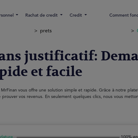
rsonnel
Rachat de credit
Credit
Comment fonct
prets
sans justificatif: De
ide et facile
tif, MrFinan vous offre une solution simple et rapide. Grâce à notre pl
 prouver vos revenus. En seulement quelques clics, nous vous mettons 
idature
100% en