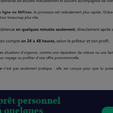
aque demande est étudiée manuellement et souvent accompagnée de nomb
 ligne via MrFinan
, le processus est radicalement plus rapide. Grâce 
tour beaucoup plus vite.
t obtenue
en quelques minutes seulement
, directement après a
 ton compte
en 24 à 48 heures
, selon le prêteur et ton profil.
les situations d’urgence, comme une réparation de voiture ou une factu
un voyage ou profiter d’une offre promotionnelle.
ne
n’est pas seulement pratique : elle est conçue pour que tu puis
rêt personnel
n quelques