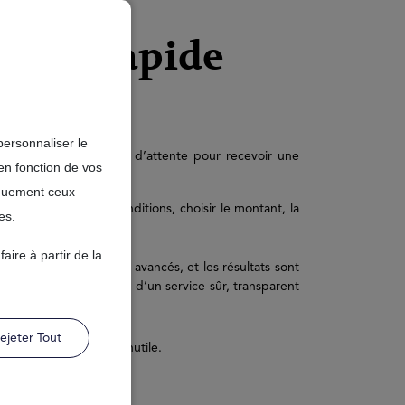
 plus rapide
sse
personnaliser le
nables et les semaines d’attente pour recevoir une
en fonction de vos
iquement ceux
 peux comparer les conditions, choisir le montant, la
es.
ire à partir de la
es par des protocoles avancés, et les résultats sont
ut en ayant la garantie d’un service sûr, transparent
ejeter Tout
et sans aucun papier inutile.