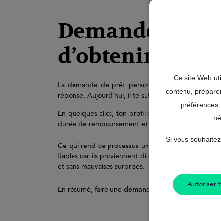
Demande prêt pe
d’obtenir de la 
Ce site Web uti
La demande de prêt personnel n’a jamais été aussi
contenu, préparer
réponse. Aujourd’hui, il te suffit d’un
ordinateur
ou 
préférences.
En quelques clics, ton profil est analysé et tu accè
né
durée de remboursement et obtenir une estimation cla
Si vous souhaitez
Ce qui rend ce processus unique avec MrFinan, c’e
fiables car ils proviennent directement des partenai
et sans mauvaises surprises.
Autoriser t
En résumé, faire une
demande prêt personnel
en li