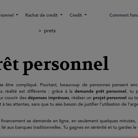
rsonnel
Rachat de credit
Credit
Comment fonct
prets
êt personnel
as être compliqué. Pourtant, beaucoup de personnes pensent enco
La réalité est différente : grâce à la
demande prêt personnel
, tu 
ur couvrir des
dépenses imprévues
, réaliser un
projet personnel
ou to
es attentes, sans que tu aies besoin de justifier l’utilisation de l’arg
on financement se demande en ligne, en seulement quelques minutes,
 lié aux banques traditionnelles. Tu gagnes en sérénité et tu gardes le 