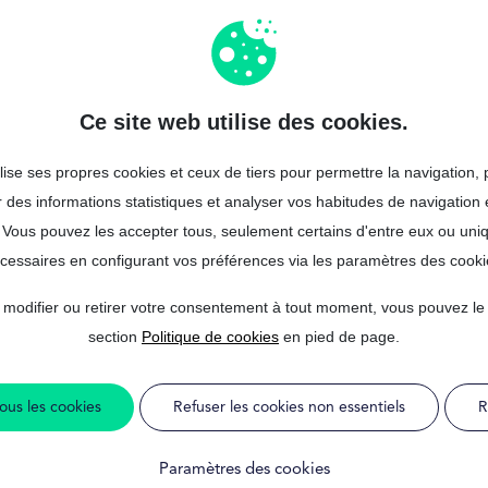
rsonnel : la façon la
liquidité sans papera
Ce site web utilise des cookies.
lise ses propres cookies et ceux de tiers pour permettre la navigation, 
 simple. Oublie les rendez-vous en agence, les formulaires intermi
 des informations statistiques et analyser vos habitudes de navigation 
même de ton
mobile
pour soumettre ta demande.
 Vous pouvez les accepter tous, seulement certains d'entre eux ou un
des immédiatement à une sélection d’offres adaptées à ta situation. Tu
cessaires en configurant vos préférences via les paramètres des cooki
ire de tes mensualités. Tout cela sans sortir de chez toi.
 modifier ou retirer votre consentement à tout moment, vous pouvez le fa
st la combinaison entre
rapidité et sécurité
. Tes données sont protégé
section
Politique de cookies
en pied de page.
res financiers les plus sérieux du marché. Ainsi, tu gagnes du temps to
ous les cookies
Refuser les cookies non essentiels
R
gne, c’est accéder à de la liquidité rapidement, de façon 100% digitale 
Paramètres des cookies