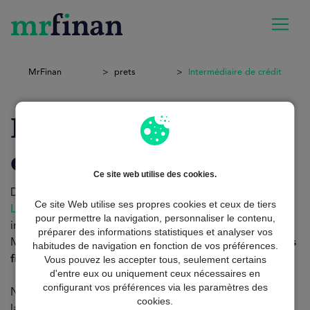
MrFinan
prets
Intermédiaire de crédit
Intermédiaire de
crédit
Ce site web utilise des cookies.
Dans le monde de la finance, la recherche d'
Crédit en
Ce site Web utilise ses propres cookies et ceux de tiers
Ligne
peut être compliquée et fatigante, mais ne vous
pour permettre la navigation, personnaliser le contenu,
inquiétez pas ! Les intermédiaire de crédit comme
préparer des informations statistiques et analyser vos
MrFinan simplifient le
processus et offrent des solutions
habitudes de navigation en fonction de vos préférences.
financières adaptées à vos besoins.
Vous pouvez les accepter tous, seulement certains
d'entre eux ou uniquement ceux nécessaires en
configurant vos préférences via les paramètres des
Notre service présente de nombreux avantages tels que
cookies.
la gratuité et l'absence d'obligation. De plus, vous