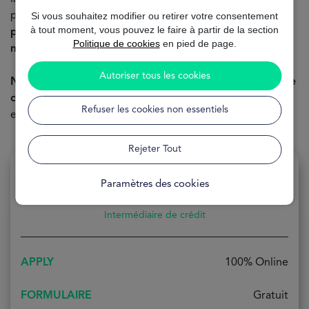
pourrez consulter toutes les options de
financement
Si vous souhaitez modifier ou retirer votre consentement
à tout moment, vous pouvez le faire à partir de la section
personnalisées et pré-approuvées en moins de 2
Politique de cookies
en pied de page.
minutes
- c'est simple, n'est-ce pas ?
Autoriser tous les cookies
Ne laissez pas la recherche d'un prêt devenir une tâche
compliquée
. Découvrez à quel point il est pratique et
Refuser les cookies non essentiels
efficace d'avoir un courtier en prêts à vos côtés.
Rejeter Tout
Paramètres des cookies
Intermédiaire de crédit
APPLY
100% Online
FORMULAIRE
Gratuit