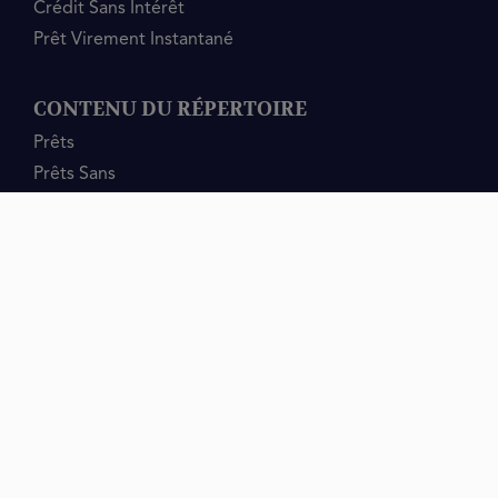
Crédit Sans Intérêt
Prêt Virement Instantané
CONTENU DU RÉPERTOIRE
Prêts
Prêts Sans
Crédits Montant
Rachat De Crédits
mrfinan
Contact
info@mrfinan.com