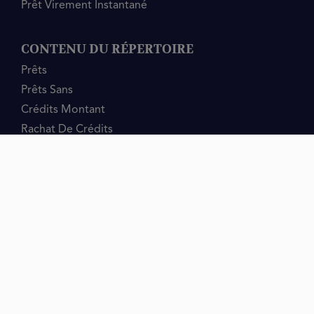
Prêt Virement Instantané
CONTENU DU RÉPERTOIRE
Prêts
Prêts Sans
Crédits Montant
Rachat De Crédits
mrfinan
Contact
info@mrfinan.com