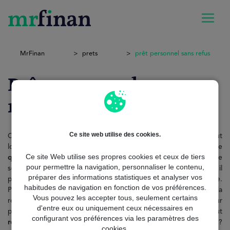
MrFinan
prets
prêt personnel sans refus
Prêt personnel sans
refus
Ce site web utilise des cookies.
Obtenir un crédit en France n’est pas toujours simple, surtout
lorsque l’on craint un refus bancaire. C’est dans ce contexte
Ce site Web utilise ses propres cookies et ceux de tiers
qu’apparaît
la recherche d’un prêt personnel sans refus, une
pour permettre la navigation, personnaliser le contenu,
solution rapide et accessible. Ce type de financement séduit car il
préparer des informations statistiques et analyser vos
promet une réponse immédiate et une
acceptation
plus large.
habitudes de navigation en fonction de vos préférences.
Pourtant, il ne s’agit pas
d’une
promesse “magique” : la
Vous pouvez les accepter tous, seulement certains
réglementation française impose toujours des règles strictes pour
d'entre eux ou uniquement ceux nécessaires en
protéger les consommateurs. Alors, comment savoir
si l’on peut
configurant vos préférences via les paramètres des
réellement
obtenir un prêt personnel sans refus en France ?
cookies.