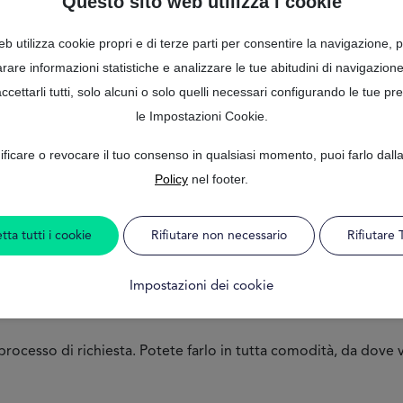
Questo sito web utilizza i cookie
DISPONIBILITÀ 2
b utilizza cookie propri e di terze parti per consentire la navigazione, p
rare informazioni statistiche e analizzare le tue abitudini di navigazione
cettarli tutti, solo alcuni o solo quelli necessari configurando le tue p
tito di 8000 euro in 2 minu
le Impostazioni Cookie.
ficare o revocare il tuo consenso in qualsiasi momento, puoi farlo dal
icerca del tuo
prestito online
di 8000 euro. Con di opzioni è su
Policy
nel footer.
oni finanziarie di base sul prestito di cui avete bisogno e sul
tta tutti i cookie
Rifiutare non necessario
Rifiutare 
vanzata
valuterà le vostre informazioni
per mostrarvi le offerte
Impostazioni dei cookie
positivo, potrete scegliere la vostra
offerta
per iniziare il perc
processo di richiesta. Potete farlo in tutta comodità, da dove