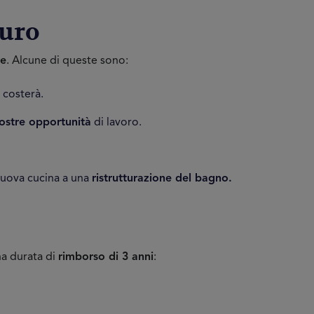
euro
ie
. Alcune di queste sono:
 costerà.
vostre opportunità
di lavoro.
 nuova cucina a una
ristrutturazione del bagno.
a durata di
rimborso di 3 anni
: