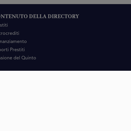
NTENUTO DELLA DIRECTORY
stiti
rocrediti
inanziamento
orti Prestiti
sione del Quinto