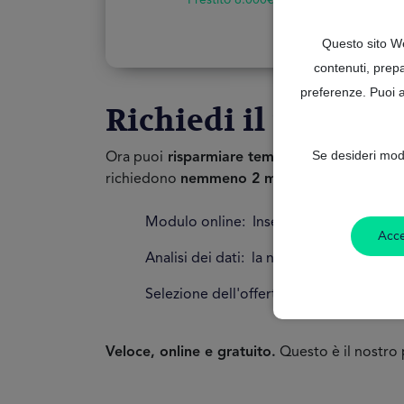
Prestito 8.000€
Questo sito We
contenuti, prepa
preferenze. Puoi ac
Richiedi il tuo pres
Se desideri modi
Ora puoi
risparmiare tempo e denaro
nella r
richiedono
nemmeno 2 minuti
:
Modulo online: Inserite alcune informazi
Acce
Analisi dei dati: la nostra tecnologia a
Selezione dell'offerta: in caso di esito 
Veloce, online e gratuito.
Questo è il nostro 