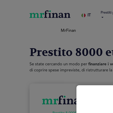
Prestiti
IT
MrFinan
Prestito 8000 e
Se state cercando un modo per
finanziare i v
di coprire spese impreviste, di ristrutturare l