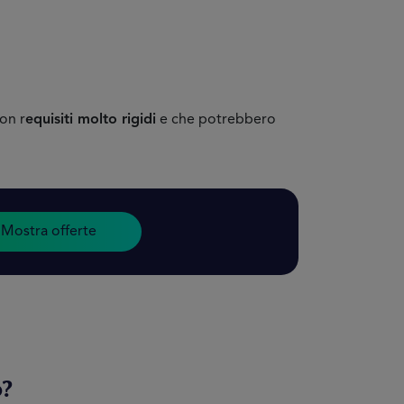
on r
equisiti molto rigidi
e che potrebbero
Mostra offerte
o?