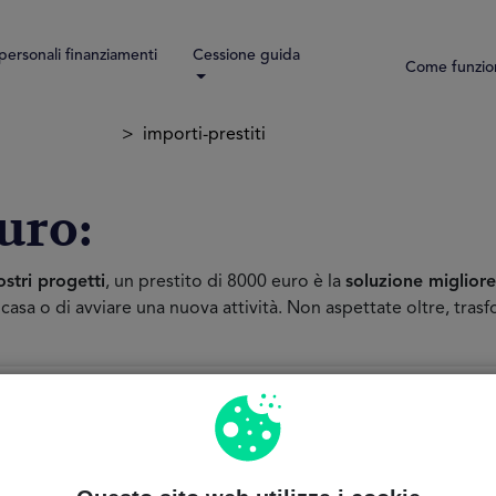
 personali finanziamenti
Cessione guida
Come funzio
importi-prestiti
uro:
ostri progetti
, un prestito di 8000 euro è la
soluzione migliore
a casa o di avviare una nuova attività. Non aspettate oltre, tras
APPLICAZIONE O
MODULO Gra