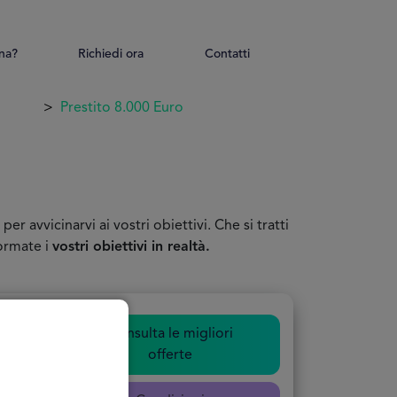
na?
Richiedi ora
Contatti
Prestito 8.000 Euro
per avvicinarvi ai vostri obiettivi. Che si tratti
formate i
vostri obiettivi in realtà.
Consulta le migliori
offerte
nline
tuito