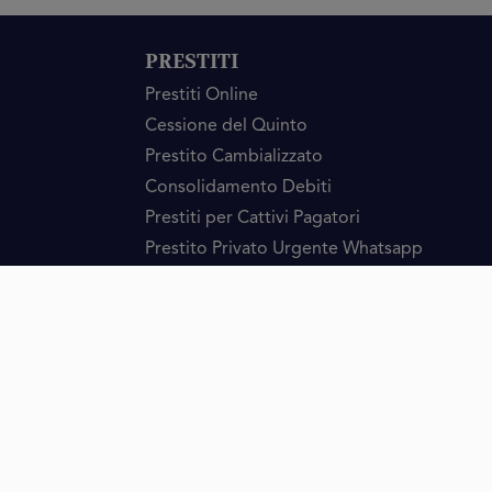
PRESTITI
Prestiti Online
Cessione del Quinto
Prestito Cambializzato
Consolidamento Debiti
Prestiti per Cattivi Pagatori
Prestito Privato Urgente Whatsapp
Spagna
info@mrfinan.com
KOVA FINANCE, S.L., società con P. IVA ESB40536161, è titolare 