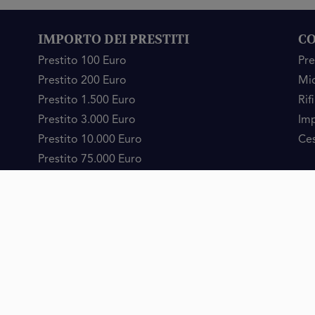
IMPORTO DEI PRESTITI
CO
Prestito 100 Euro
Pre
Prestito 200 Euro
Mic
Prestito 1.500 Euro
Rif
Prestito 3.000 Euro
Imp
Prestito 10.000 Euro
Ces
Prestito 75.000 Euro
del portale web MrFinan.