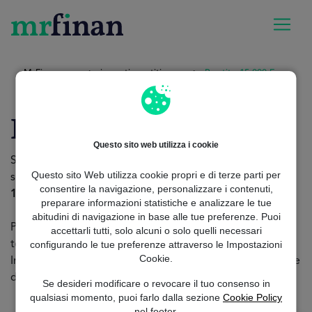
MrFinan
importi-prestiti
Prestito 15.000 Euro
Prestito 15000 Euro:
Questo sito web utilizza i cookie
Sta pensando di ristrutturare la sua casa, di cambiare la
Questo sito Web utilizza cookie propri e di terze parti per
sua vecchia auto? Per qualsiasi esigenza, un
prestito di
consentire la navigazione, personalizzare i contenuti,
15.000 euro può essere un'ottima opzione.
preparare informazioni statistiche e analizzare le tue
abitudini di navigazione in base alle tue preferenze. Puoi
Per trovare il suo nuovo finanziamento senza perdere
accettarli tutti, solo alcuni o solo quelli necessari
configurando le tue preferenze attraverso le Impostazioni
tempo,
l'opzione migliore è utilizzare il servizio offerto
Cookie.
In pochi clic potrà usufruire di un'ampia gamma di offerte
di
finanziamento
Se desideri modificare o revocare il tuo consenso in
qualsiasi momento, puoi farlo dalla sezione
Cookie Policy
nel footer.