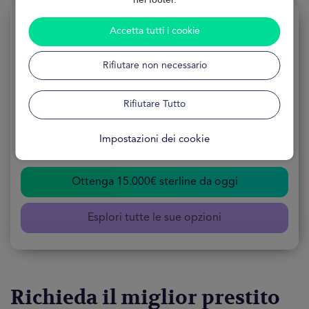
Accetta tutti i cookie
Rifiutare non necessario
Prestito 15.000€
Rifiutare Tutto
APPLICAZIONE Online
MODULO Gratuito
Impostazioni dei cookie
DISPONIBILITÀ 24 Ore
Ottenga 15.000€ sterline da oggi
Esplori tutte le sue opzioni
Richieda il miglior prestito