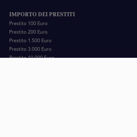
IMPORTO DEI PRESTITI
Prestito 100 Euro
Prestito 200 Euro
Prestito 1.500 Euro
Prestito 3.000 Euro
Prestito 10.000 Euro
Prestito 75.000 Euro
CONTENUTO DELLA DIRECTORY
Prestiti
Microcrediti
Rifinanziamento
Importi Prestiti
Cessione del Quinto