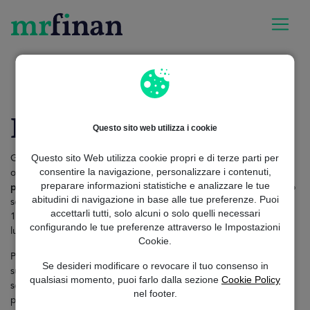
MrFinan
importi-prestiti
Prestito 3.500 Euro
Prestito 3500 Euro
Questo sito web utilizza i cookie
Questo sito Web utilizza cookie propri e di terze parti per
Grazie all'ampia varietà di prodotti finanziari offerti dal servizio
consentire la navigazione, personalizzare i contenuti,
online potrete trovare il vostro
prestito totalmente
preparare informazioni statistiche e analizzare le tue
personalizzato e adattato al vostro profilo economico
in modo
abitudini di navigazione in base alle tue preferenze. Puoi
semplice e veloce. Inoltre, il processo di richiesta è gratuito al
accettarli tutti, solo alcuni o solo quelli necessari
100%, sicuro e semplice e può essere effettuato da qualsiasi
configurando le tue preferenze attraverso le Impostazioni
luogo.
Cookie.
Per richiedere il vostro
Prestiti studi e formazione
di 3.500 euro è
Se desideri modificare o revocare il tuo consenso in
sufficiente accedere al nostro sito ufficiale e compilare un
qualsiasi momento, puoi farlo dalla sezione
Cookie Policy
semplice modulo con alcuni dati personali di base che ci
nel footer.
permetteranno di offrirvi un servizio e di proporvi l'opzione più