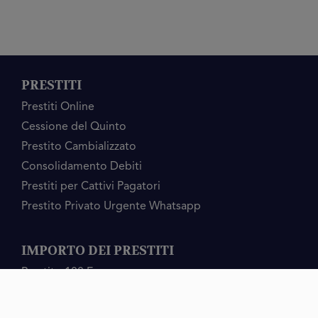
PRESTITI
Prestiti Online
Cessione del Quinto
Prestito Cambializzato
Consolidamento Debiti
Prestiti per Cattivi Pagatori
Prestito Privato Urgente Whatsapp
IMPORTO DEI PRESTITI
Prestito 100 Euro
Prestito 200 Euro
Prestito 1.500 Euro