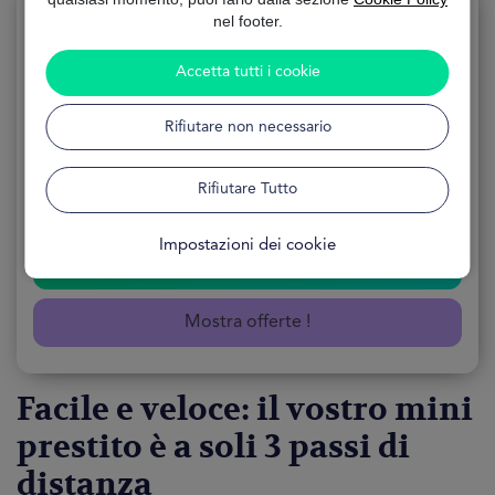
nel footer.
Accetta tutti i cookie
Mini Prestito
Rifiutare non necessario
APPLICAZIONE Online
MODULO Gratuito
Rifiutare Tutto
DISPONIBILITÀ 24 Ore
Impostazioni dei cookie
Confronta in un click
Mostra offerte !
Facile e veloce: il vostro mini
prestito è a soli 3 passi di
distanza