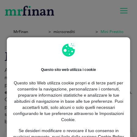
MrFinan
microcrediti
Mini Prestito
Mini Prestito
Questo sito web utilizza i cookie
Avete bisogno di denaro in modo
rapido e semplice
? Un
mini prestito
è la soluzione
. Niente più lunghe attese o
Questo sito Web utilizza cookie propri e di terze parti per
procedure complicate: il nostro
processo è agile ed
consentire la navigazione, personalizzare i contenuti,
efficiente
, progettato per adattarsi al vostro ritmo di vita.
preparare informazioni statistiche e analizzare le tue
Che si tratti di concedersi un capriccio o di risolvere
abitudini di navigazione in base alle tue preferenze. Puoi
accettarli tutti, solo alcuni o solo quelli necessari
problemi finanziari imprevisti. Richiedete oggi stesso e
configurando le tue preferenze attraverso le Impostazioni
sperimentate la facilità di ottenere il denaro di cui avete
Cookie.
bisogno
senza problemi.
Se desideri modificare o revocare il tuo consenso in
qualsiasi momento, puoi farlo dalla sezione
Cookie Policy