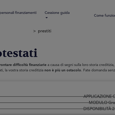
 personali finanziamenti
Cessione guida
Come funzio
prestiti
otestati
rontare difficoltà finanziarie
a causa di segni sulla loro storia creditiz
ti, la vostra storia creditizia
non è più un ostacolo
. Fate domanda sen
APPLICAZIONE O
MODULO Gra
DISPONIBILITÀ 2