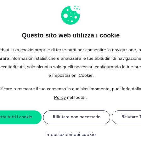
 per protestati e risolvi i 
Questo sito web utilizza i cookie
b utilizza cookie propri e di terze parti per consentire la navigazione, p
oria creditizia complicata? Non preoccupatevi,
siete nel posto g
rare informazioni statistiche e analizzare le tue abitudini di navigazione
cettarli tutti, solo alcuni o solo quelli necessari configurando le tue p
ite i dettagli del
prestito
e la vostra
attuale situazione finan
le Impostazioni Cookie.
ologia avanzata analizzerà i vostri dati e vi mostrerà le
miglio
ficare o revocare il tuo consenso in qualsiasi momento, puoi farlo dal
Policy
nel footer.
momento di partire. Scegliete l'opzione
più adatta a voi e gode
tta tutti i cookie
Rifiutare non necessario
Rifiutare 
nostra domanda è
gratuita e senza impegno
. Potete farlo da 
Impostazioni dei cookie