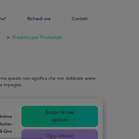
na?
Richiedi ora
Contatti
Prestito per Protestati
ia, ma questo non significa che non dobbiate avere
za impegno.
Scopri le tue
nline
opzioni
tuito
4 Ore
Oggi stesso!