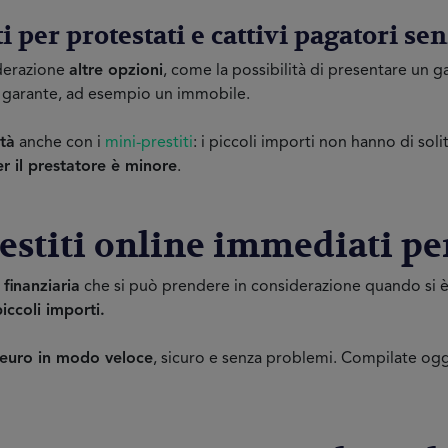
i per protestati e cattivi pagatori se
derazione
altre opzioni
, come la possibilità di presentare un g
un garante, ad esempio un immobile.
ità
anche con i
mini-prestiti
: i piccoli importi non hanno di soli
er il prestatore è minore
.
restiti online immediati pe
 finanziaria
che si può prendere in considerazione quando si è a
piccoli importi.
 euro in modo veloce
, sicuro e senza problemi. Compilate ogg