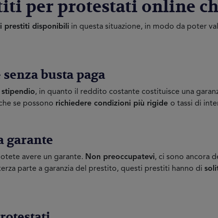
stiti per protestati online 
di prestiti disponibili
in questa situazione, in modo da poter val
 e senza busta paga
o stipendio
, in quanto il reddito costante costituisce una garanz
nche se possono
richiedere condizioni più rigide
o tassi di int
za garante
 potete avere un garante.
Non preoccupatevi
, ci sono ancora de
za parte a garanzia del prestito, questi prestiti hanno di
soli
rotestati