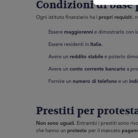
Condizioni di base 
Ogni istituto finanziario ha i
propri requisit
i. 
Essere
maggiorenni
e dimostrarlo con l
Essere residenti in
Italia.
Avere un
reddito stabile
e poterlo dimos
Avere un
conto corrente bancario
a pro
Fornire un
numero di telefono
e un
indi
Prestiti per protest
Non sono uguali.
Entrambi i prestiti sono riv
che hanno un
protesto
per il mancato
pagam