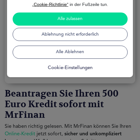
500 Euro Kredit
„Cookie-Richtlinie“
in der Fußzeile tun.
Alle zulassen
ANWENDUNG 100% Online
FORMEL Kostenlos
Ablehnung nicht erforderlich
VERFÜGBARKEIT 24 Stunden
Alle Ablehnen
Keine Chance Beine
Cookie-Einstellungen
Ihre Lösung auf einen Klick
Beantragen Sie Ihren 500
Euro Kredit sofort mit
MrFinan
Sie haben richtig gelesen. Mit MrFinan können Sie Ihren
Online-Kredit
jetzt sofort,
sicher und unkompliziert