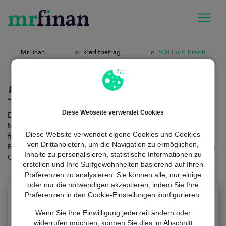
MrFinan
kreditbetrag
500 Euro Kredit
500 Euro Kredit
Diese Webseite verwendet Cookies
Es gibt Situationen,
in denen zusätzliches Geld unerlässlich ist
.
Manchmal haben wir einmalige Ausgaben, für die wir eine kleine
Diese Website verwendet eigene Cookies und Cookies
finanzielle Unterstützung benötigen, und je dringender der
von Drittanbietern, um die Navigation zu ermöglichen,
Bedarf ist, desto schneller und einfacher soll die Beschaffung des
Inhalte zu personalisieren, statistische Informationen zu
Geldes sein.
Für diese Fälle ist der 500-Euro
-Kredit
die Lösung.
erstellen und Ihre Surfgewohnheiten basierend auf Ihren
Präferenzen zu analysieren. Sie können alle, nur einige
oder nur die notwendigen akzeptieren, indem Sie Ihre
Präferenzen in den Cookie-Einstellungen konfigurieren.
Wenn Sie Ihre Einwilligung jederzeit ändern oder
widerrufen möchten, können Sie dies im Abschnitt