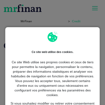
MrFinan
Credit
Credit
Ce site web utilise des cookies.
Crédit rapide en ligne
Micro credit entreprise en ligne
Ce site Web utilise ses propres cookies et ceux de tiers
pour permettre la navigation, personnaliser le contenu,
rachat de credit en ligne
préparer des informations statistiques et analyser vos
demande de credit
habitudes de navigation en fonction de vos préférences.
credit voiture
Vous pouvez les accepter tous, seulement certains
credit sans enquete de solvabilité
d'entre eux ou uniquement ceux nécessaires en
banque regroupement de credits
configurant vos préférences via les paramètres des
cookies.
regroupement de credits credit agricole
comment regrouper des credits
Si vous souhaitez modifier ou retirer votre consentement