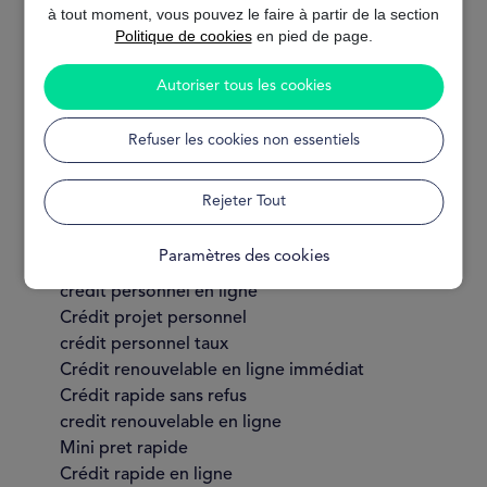
regroupements de crédits simulation
à tout moment, vous pouvez le faire à partir de la section
Regroupement de crédits milleur taux
Politique de cookies
en pied de page.
Regroupement de crédits
Rachat de crédit pour les surendettés
Autoriser tous les cookies
Rachat de credit la banque postal
Taux de credit rachat
Refuser les cookies non essentiels
Rachat de credit meilleur taux
Rachat de credit conso
Rejeter Tout
Crédit personnel rapide
Crédit personnel
Paramètres des cookies
credit personnel sans justificatif
credit personnel en ligne
Crédit projet personnel
crédit personnel taux
Crédit renouvelable en ligne immédiat
Crédit rapide sans refus
credit renouvelable en ligne
Mini pret rapide
Crédit rapide en ligne