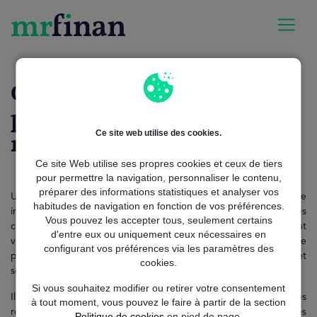
MrFinan
credit
Crédit rapide en ligne
Quelles sont les conditions
pour obtenir un crédit
Ce site web utilise des cookies.
rapide en ligne ?
Ce site Web utilise ses propres cookies et ceux de tiers
pour permettre la navigation, personnaliser le contenu,
préparer des informations statistiques et analyser vos
Un crédit rapide en ligne est pensé pour répondre
habitudes de navigation en fonction de vos préférences.
immédiatement à un besoin de trésorerie, sans les blocages
Vous pouvez les accepter tous, seulement certains
classiques des banques. Avec Credyzen, les conditions sont
d'entre eux ou uniquement ceux nécessaires en
volontairement simplifiées afin de permettre à un maximum de
configurant vos préférences via les paramètres des
profils d’accéder à une solution de financement rapide, claire et
cookies.
sécurisée, sans parcours complexe ni rendez-vous inutiles.
Si vous souhaitez modifier ou retirer votre consentement
Il suffit d’être majeur, de résider en France et de percevoir des
à tout moment, vous pouvez le faire à partir de la section
revenus réguliers.
Credyzen
accepte des profils variés : salariés
Politique de cookies
en pied de page.