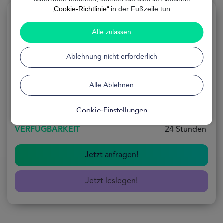
„Cookie-Richtlinie“
in der Fußzeile tun.
Alle zulassen
Gebührenfreie Kreditkarte
Ablehnung nicht erforderlich
ANWENDUNG
100% Online
Alle Ablehnen
FORMEL
Kostenlos
Cookie-Einstellungen
VERFÜGBARKEIT
24 Stunden
Jetzt anfragen!
Jetzt loslegen!