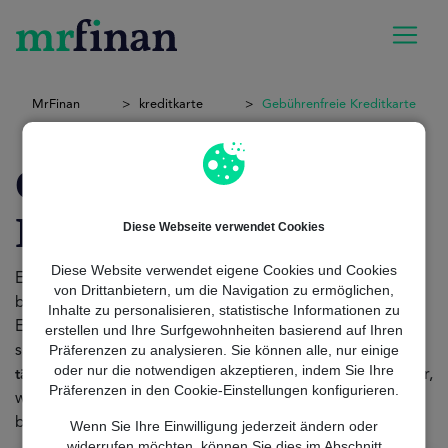
MrFinan
kreditkarte
Gebührenfreie Kreditkarte
Gebührenfreie
Kreditkarte
Diese Webseite verwendet Cookies
Diese Website verwendet eigene Cookies und Cookies
Eine
bietet zahlreiche Vorteile,
gebührenfreie Kreditkarte
von Drittanbietern, um die Navigation zu ermöglichen,
besonders für
, junge Menschen und
Studenten
Inhalte zu personalisieren, statistische Informationen zu
Erwachsene, die nach
erschwinglichen finanziellen Lösungen
erstellen und Ihre Surfgewohnheiten basierend auf Ihren
Präferenzen zu analysieren. Sie können alle, nur einige
suchen. Sie ermöglicht es dir,
weltweit Zahlungen zu
oder nur die notwendigen akzeptieren, indem Sie Ihre
,
. Im Folgenden erklären wir,
tätigen
ohne jährliche Gebühren
Präferenzen in den Cookie-Einstellungen konfigurieren.
wie diese Karten funktionieren und welche Vorteile sie
bieten.
Wenn Sie Ihre Einwilligung jederzeit ändern oder
widerrufen möchten, können Sie dies im Abschnitt