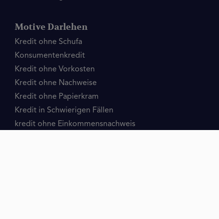
Motive Darlehen
Kredit ohne Schufa
Konsumentenkredit
Kredit ohne Vorkosten
Kredit ohne Nachweise
Kredit ohne Papierkram
Kredit in Schwierigen Fällen
kredit ohne Einkommensnachweis
VERZEICHNIS DER INHALTE
Kredite
Kredit Ohne
Kreditbetrag
Umschuldung