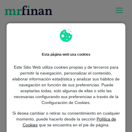
Esta página web usa cookies
Este Sitio Web utiliza cookies propias y de terceros para
permitir la navegación, personalizar el contenido,
elaborar información estadística y analizar sus hábitos de
navegación en función de sus preferencias. Puede
aceptarlas todas, solo algunas de ellas o sólo las
Whoops! Parece que te has
necesarias configurando sus preferencias a través de la
Configuración de Cookies.
perdido...
Si desea cambiar o retirar su consentimiento en cualquier
La página que buscas no existe pero el préstamo que necesitas
momento, puede hacerlo desde la sección
Política de
sí. Haz click en “Solicitar préstamo” para empezar.
Cookies
que se encuentra en el pie de página.