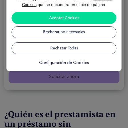
Cookies
que se encuentra en el pie de página.
Préstamo sin Intermediarios
Aceptar Cookies
Rechazar no necesarias
SOLICITUD 100% online
FORMULARIO Gratuito
DISPONIBILIDAD 24h
Rechazar Todas
Encontrar mi préstamo
Configuración de Cookies
Solicitar ahora
¿Quién es el prestamista en
un préstamo sin