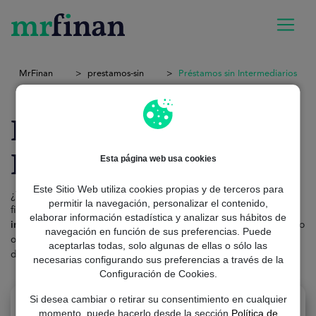
MrFinan
prestamos-sin
Préstamos sin Intermediarios
Préstamo sin
Intermediarios
Esta página web usa cookies
Este Sitio Web utiliza cookies propias y de terceros para
¿Te parece imposible? Debes saber que
existen
, son un tipo de
permitir la navegación, personalizar el contenido,
financiación que se caracteriza porque
no se involucran
elaborar información estadística y analizar sus hábitos de
intermediarios
financieros, como bancos, cooperativas de crédito
navegación en función de sus preferencias. Puede
o entidades de préstamos tradicionales. Es decir, se concede
aceptarlas todas, solo algunas de ellas o sólo las
directamente entre dos partes:
el prestamista y el prestatario.
necesarias configurando sus preferencias a través de la
Configuración de Cookies.
Si desea cambiar o retirar su consentimiento en cualquier
momento, puede hacerlo desde la sección
Política de