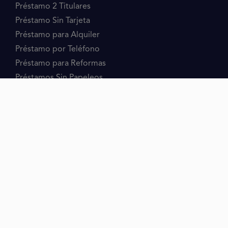
Préstamo 2 Titulares
Préstamo Sin Tarjeta
Préstamo para Alquiler
Préstamo por Teléfono
Préstamo para Reformas
Préstamos Sin Papeleos
Préstamos en 10 minutos
Préstamos Transferencia Inmediata
REUNIFICACIÓN
Cancelación de Deuda
Reunificación de Deudas
Reunificación de Tarjetas
Reunificar Deudas con ASNEF
Reunificación con Hipoteca
Reunificación de Microcréditos