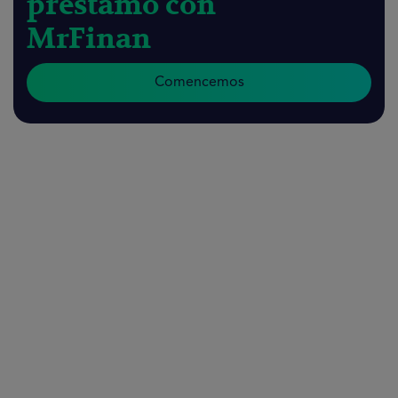
préstamo con
MrFinan
Comencemos