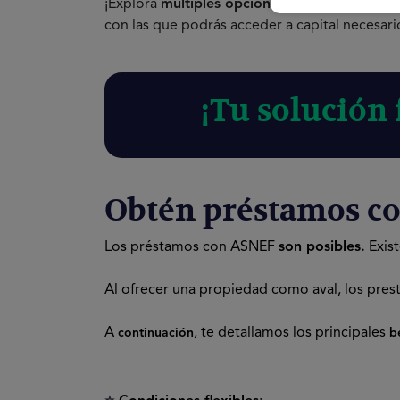
¡Explora
múltiples opciones
de financiación a
con las que podrás acceder a capital necesario
¡Tu solución 
Obtén préstamos co
Los
préstamos con ASNEF
son posibles.
Exist
Al ofrecer una propiedad como aval, los pres
A
, te detallamos los principales
continuación
b