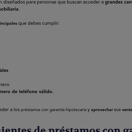
n diseñados para personas que buscan acceder a
grandes can
obiliaria
.
que debes cumplir:
rincipales
bles
inero
mero de teléfono válido.
eder a los
y
sus
préstamos con garantía hipotecaria
aprovechar
venta
ientes de préstamos con ga