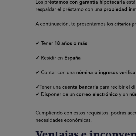
Los
préstamos con garantía hipotecaria
está
respaldar el préstamo con una
propiedad inm
A continuación, te presentamos los
criterios p
✓
Tener
18 años o más
✓
Residir en
España
✓
Contar con una
nómina o ingresos verifica
✓
Tener una
cuenta bancaria
para recibir el d
✓
Disponer de un
correo electrónico
y un
nú
Cumpliendo con estos requisitos, podrás acc
necesidades económicas.
Ventajas e inconven