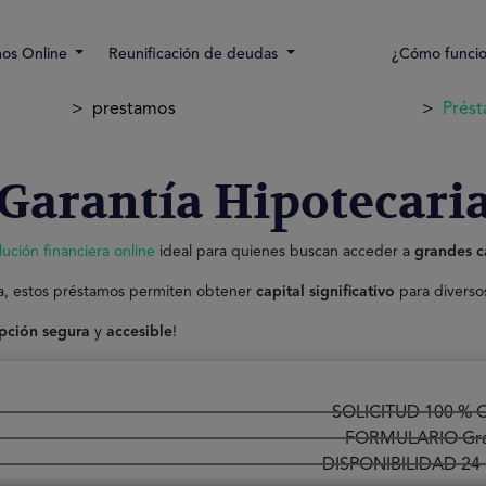
os Online
Reunificación de deudas
¿Cómo funci
prestamos
Prést
Garantía Hipotecari
lución financiera online
ideal para quienes buscan acceder a
grandes c
a, estos préstamos permiten obtener
capital significativo
para diversos
pción segura
y
accesible
!
SOLICITUD 100 % O
FORMULARIO Gra
DISPONIBILIDAD 24 