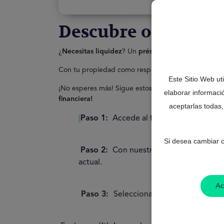
Descubre ofertas de
¿
Necesitas liquidez
? Un
préstamo con garantía hi
Con tu propiedad como respaldo, puedes acceder 
Este Sitio Web ut
¡No esperes más! Sigue estos pasos y comienza
hoy
elaborar informaci
financiera!
aceptarlas todas,
Paso 1:
Accede al
formulario online
en
Si desea cambiar o
Paso 2:
Con nuestra avanzada tecnolog
actual.
Ac
Paso 3:
Selecciona la
oferta
que mejor 