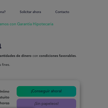
ona?
Solicitar ahora
Contacto
amos con Garantía Hipotecaria
a
antidades de dinero
con
condiciones favorables
.
 fines.
¡Conseguir ahora!
nline
tuito
horas
¡Sin papeleos!