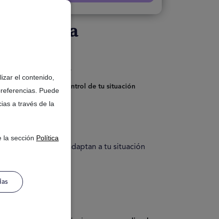
ipotecaria
tas.
rir gastos imprevistos.
izar el contenido,
licaciones. ¡Toma el
control de tu situación
preferencias. Puede
ias a través de la
uación financiera.
e la sección
Política
e de
ofertas
que se adaptan a tu situación
das