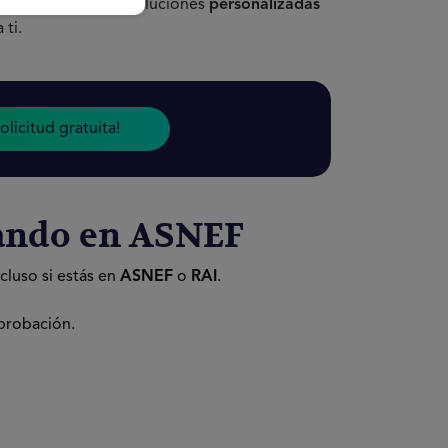
uación!.
Descubre soluciones
personalizadas
 ti.
Solicitud gratuita!
tando en ASNEF
cluso si estás en
ASNEF
o
RAI
.
aprobación.