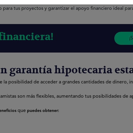
 travéz de nuestra
avanzada tecnología
que se ajusten a
tu sit
 para tus proyectos y garantizar el apoyo financiero ideal para
financiera!
¡
n garantía hipotecaria es
e la posibilidad de acceder a grandes cantidades de dinero, in
tamistas son más flexibles, aumentando tus posibilidades de 
que
eneficios
puedes obtener: