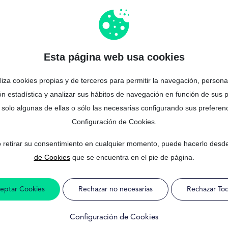
 préstamos con garantía h
potecaria
es la oportunidad perfecta para obtener el capital que necesi
Esta página web usa cookies
a
grandes sumas de dinero
para tus proyectos, consolidar deudas o cub
iliza cookies propias y de terceros para permitir la navegación, personal
 mismo
a obtener el dinero que necesitas de manera segura y sin comp
ón estadística y analizar sus hábitos de navegación en función de sus 
 solo algunas de ellas o sólo las necesarias configurando sus preferenc
 el que tendrás que responder unos pocos datos sobre tu
sit
Configuración de Cookies.
 retirar su consentimiento en cualquier momento, puede hacerlo desd
ía analizaremos esa
información
y te presentaremos una seri
de Cookies
que se encuentra en el pie de página.
eptar Cookies
Rechazar no necesarias
Rechazar To
se adapte a tu situacion y
perfil financiero
.
Configuración de Cookies