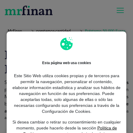
MrFinan
prestamos-cantidad
Préstamo 50.000 Euros
Préstamo 50000
Esta página web usa cookies
Euros
Este Sitio Web utiliza cookies propias y de terceros para
permitir la navegación, personalizar el contenido,
Si estás buscando un
préstamo de hasta 50.000 euros
elaborar información estadística y analizar sus hábitos de
para poder llevar a cabo un nuevo proyect
o o idea, en
navegación en función de sus preferencias. Puede
MrFinan podrás encontrar el préstamo que estás
aceptarlas todas, solo algunas de ellas o sólo las
buscando,
ya que tenemos una de las tasas de
necesarias configurando sus preferencias a través de la
Configuración de Cookies.
aprobación más altas del mercad
o
. Solo necesitarás
acceder a nuestra web y utilizar nuestro
Simulador de préstamo.
Si desea cambiar o retirar su consentimiento en cualquier
momento, puede hacerlo desde la sección
Política de