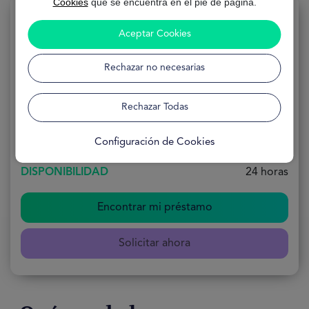
Cookies
que se encuentra en el pie de página.
Aceptar Cookies
Préstamo 50000 Euros
Rechazar no necesarias
SOLICITUD
100 % Online
Rechazar Todas
FORMULARIO
Gratuito
Configuración de Cookies
DISPONIBILIDAD
24 horas
Encontrar mi préstamo
Solicitar ahora