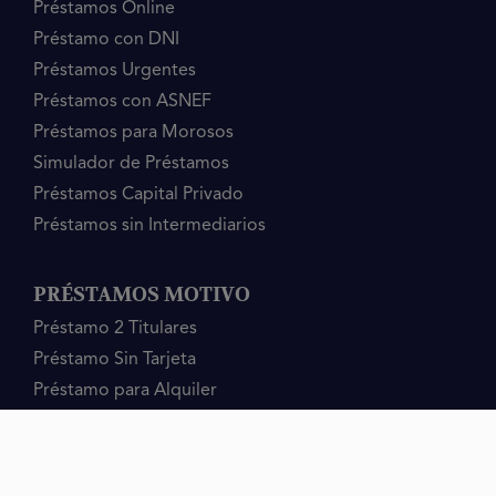
Préstamos Online
Préstamo con DNI
Préstamos Urgentes
Préstamos con ASNEF
Préstamos para Morosos
Simulador de Préstamos
Préstamos Capital Privado
Préstamos sin Intermediarios
PRÉSTAMOS MOTIVO
Préstamo 2 Titulares
Préstamo Sin Tarjeta
Préstamo para Alquiler
Préstamo por Teléfono
Préstamo para Reformas
Préstamos Sin Papeleos