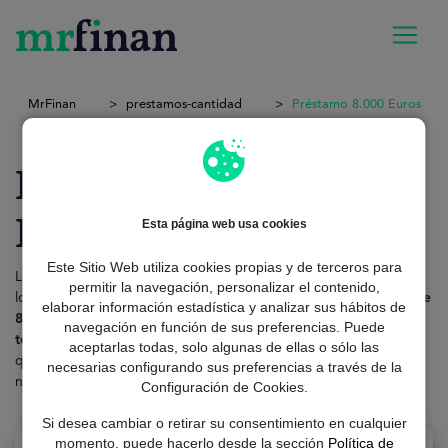
MrFinan
prestamos-cantidad
Préstamo 8.000 Euros
Préstamo 8000
Euros
Esta página web usa cookies
Este Sitio Web utiliza cookies propias y de terceros para
La financiación que necesitas la puedes encontrar fácilmente con
permitir la navegación, personalizar el contenido,
los
servicios personalizados de MrFinan.
Solicita tu
préstamo de
elaborar información estadística y analizar sus hábitos de
8.000 euros
con la comodidad de hacerlo online. El
proceso es
navegación en función de sus preferencias. Puede
totalmente seguro, 100% gratuito y sin compromiso
. Lo único
aceptarlas todas, solo algunas de ellas o sólo las
que tienes que hacer para iniciar tu búsqueda es acceder a
necesarias configurando sus preferencias a través de la
nuestro sitio web y utilizar nuestro
Simulador de Préstamos
.
Configuración de Cookies.
Si desea cambiar o retirar su consentimiento en cualquier
momento, puede hacerlo desde la sección
Política de