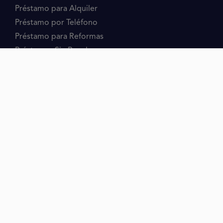
Préstamo para Alquiler
Préstamo por Teléfono
Préstamo para Reformas
Préstamos Sin Papeleos
Préstamos en 10 minutos
Préstamos Transferencia Inmediata
REUNIFICACIÓN
Cancelación de Deuda
Reunificación de Deudas
Reunificación de Tarjetas
Reunificar Deudas con ASNEF
Reunificación con Hipoteca
Reunificación de Microcréditos
Reunificar Deudas sin Nómina
Reunificación en Casos Difíciles