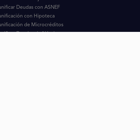
nificar Deudas con ASNEF
nificación con Hipoteca
nificación de Microcréditos
nificar Deudas sin Nómina
nificación en Casos Difíciles
RECTORIO CONTENIDO
éstamos
éstamos SIN
nificación de Deudas
ntidad de Préstamos