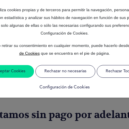
SOLICITUD 100% o
iliza cookies propias y de terceros para permitir la navegación, personal
FORMULARIO Gra
ón estadística y analizar sus hábitos de navegación en función de sus 
DISPONIBILIDAD 24 
 solo algunas de ellas o sólo las necesarias configurando sus preferenc
Configuración de Cookies.
 retirar su consentimiento en cualquier momento, puede hacerlo desd
es internacionales sin pag
de Cookies
que se encuentra en el pie de página.
 personas que se encuentran fuera de sus países de origen y les es muy
Esta es una de las razones por lo que se han extendido este tipo de 
eptar Cookies
Rechazar no necesarias
Rechazar To
bes de llevar varios años residiendo.
nacional podrás solicitarlo de manera online, por lo que podrás solucio
Configuración de Cookies
alma y analizar cada oferta para adaptar la más conveniente.
stamos sin pago por adelan