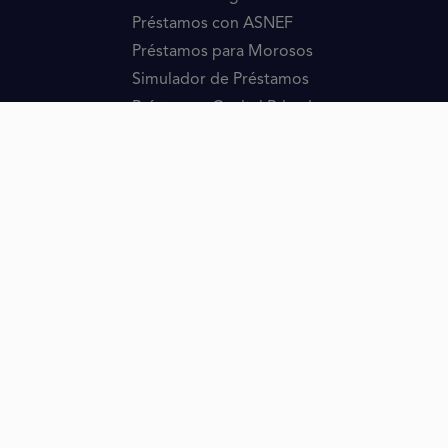
Préstamos con ASNEF
Préstamos para Morosos
Simulador de Préstamos
Préstamos Capital Privado
Préstamos sin Intermediarios
LEY SEGUNDA OPORTUNIDAD
Ley Segunda Oportunidad
Cancelación de deuda LSO
Abogado Segunda Oportunidad
Ley Segunda Oportunidad ASNEF
Ley Segunda Oportunidad Gratuito
Ley Segunda Oportunidad Hacienda
Ley Segunda Oportunidad para Empresas