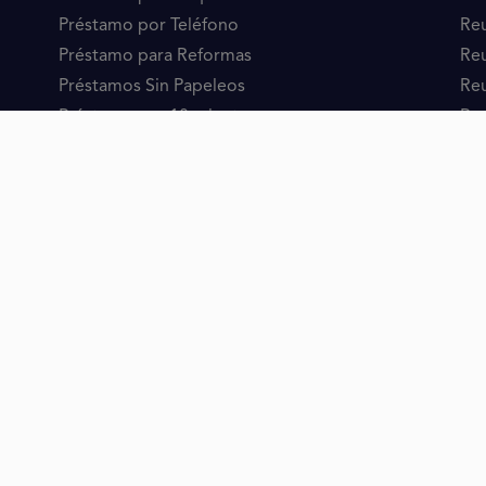
Préstamo por Teléfono
Reu
Préstamo para Reformas
Reu
Préstamos Sin Papeleos
Reu
Préstamos en 10 minutos
Reu
Préstamos Transferencia Inmediata
Reu
Reunificación Ciudades
DI
Reunificación de deudas en España
Pr
Reunificación de deudas en Madrid
Pr
Reunificación de deudas en Barcelona
Reu
Reunificación de deudas en Valencia
Ca
Reunificación de deudas en Sevilla
Reunificación de deudas en Zaragoza
Reunificación de deudas en Bilbao
Reunificación de deudas en Málaga