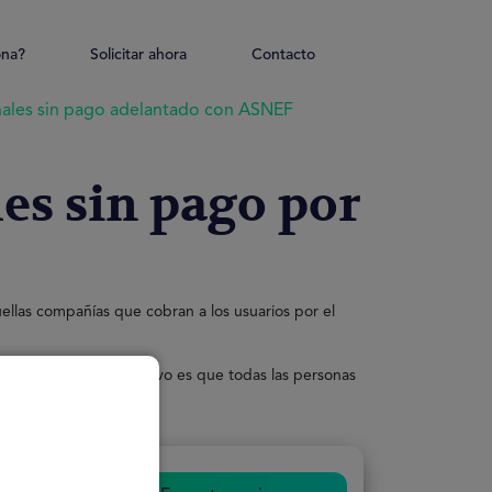
ona?
Solicitar ahora
Contacto
nales sin pago adelantado con ASNEF
es sin pago por
uellas compañías que cobran a los usuarios por el
 segura.
Nuestro objetivo es que todas las personas
financiación con ASNEF.