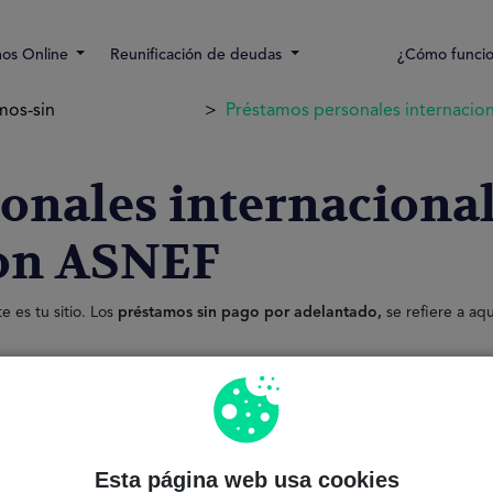
os Online
Reunificación de deudas
¿Cómo funci
mos-sin
Préstamos personales internacio
onales internacional
con ASNEF
e es tu sitio. Los
préstamos sin pago por adelantado,
se refiere a aq
uito y además sin ningún compromiso.
La solicitud es
100% online y
a cual sea su situación económica, es por ello que también ofrecemos 
Esta página web usa cookies