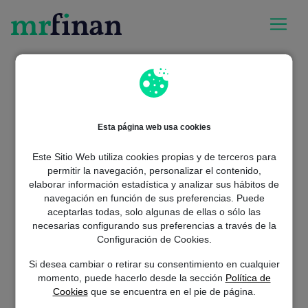
Esta página web usa cookies
Este Sitio Web utiliza cookies propias y de terceros para
permitir la navegación, personalizar el contenido,
elaborar información estadística y analizar sus hábitos de
navegación en función de sus preferencias. Puede
aceptarlas todas, solo algunas de ellas o sólo las
Whoops! Parece que te has
necesarias configurando sus preferencias a través de la
Configuración de Cookies.
perdido...
Si desea cambiar o retirar su consentimiento en cualquier
La página que buscas no existe pero el préstamo que necesitas
momento, puede hacerlo desde la sección
Política de
sí. Haz click en “Solicitar préstamo” para empezar.
Cookies
que se encuentra en el pie de página.