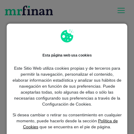
Esta página web usa cookies
Este Sitio Web utiliza cookies propias y de terceros para
permitir la navegación, personalizar el contenido,
elaborar información estadística y analizar sus hábitos de
navegación en función de sus preferencias. Puede
aceptarlas todas, solo algunas de ellas o sólo las
Whoops! Parece que te has
necesarias configurando sus preferencias a través de la
Configuración de Cookies.
perdido...
Si desea cambiar o retirar su consentimiento en cualquier
La página que buscas no existe pero el préstamo que necesitas
momento, puede hacerlo desde la sección
Política de
sí. Haz click en “Solicitar préstamo” para empezar.
Cookies
que se encuentra en el pie de página.