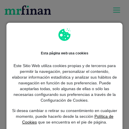
Esta página web usa cookies
Este Sitio Web utiliza cookies propias y de terceros para
permitir la navegación, personalizar el contenido,
elaborar información estadística y analizar sus hábitos de
navegación en función de sus preferencias. Puede
aceptarlas todas, solo algunas de ellas o sólo las
Whoops! Parece que te has
necesarias configurando sus preferencias a través de la
Configuración de Cookies.
perdido...
Si desea cambiar o retirar su consentimiento en cualquier
La página que buscas no existe pero el préstamo que necesitas
momento, puede hacerlo desde la sección
Política de
sí. Haz click en “Solicitar préstamo” para empezar.
Cookies
que se encuentra en el pie de página.