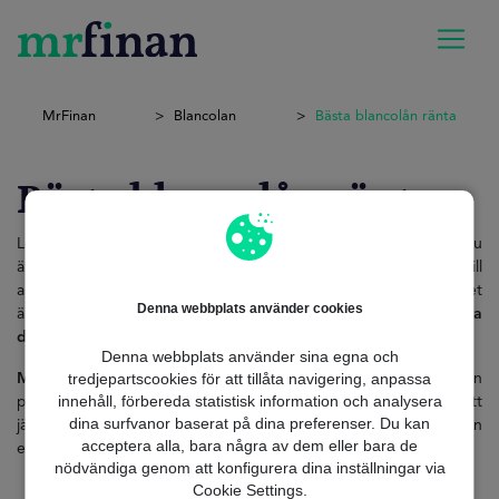
MrFinan
Blancolan
Bästa blancolån ränta
Bästa blancolån ränta
Letar du efter det bästa blancolånet med lägsta möjliga ränta? Du
är inte ensam. I en tid där ekonomisk flexibilitet är avgörande, vill
allt fler svenskar låna utan säkerhet – men med goda villkor. Det
Denna webbplats använder cookies
är här bästa blancolån ränta blir avgörande.
Rätt ränta kan spara
dig tusenlappar.
Denna webbplats använder sina egna och
tredjepartscookies för att tillåta navigering, anpassa
Med MrFinan
får du en skräddarsydd lösning helt online, utan
innehåll, förbereda statistisk information och analysera
pappersarbete och med svar på minuter. Vi hjälper dig att
dina surfvanor baserat på dina preferenser. Du kan
jämföra och hitta det bästa alternativet – anpassat efter just din
acceptera alla, bara några av dem eller bara de
ekonomi.
nödvändiga genom att konfigurera dina inställningar via
Cookie Settings.