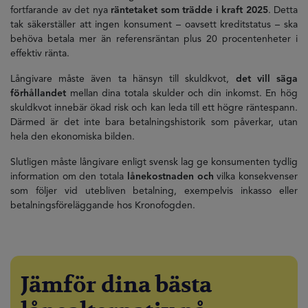
fortfarande av det nya
räntetaket som trädde i kraft 2025
. Detta
tak säkerställer att ingen konsument – oavsett kreditstatus – ska
behöva betala mer än referensräntan plus 20 procentenheter i
effektiv ränta.
Långivare måste även ta hänsyn till skuldkvot,
det vill säga
förhållandet
mellan dina totala skulder och din inkomst. En hög
skuldkvot innebär ökad risk och kan leda till ett högre räntespann.
Därmed är det inte bara betalningshistorik som påverkar, utan
hela den ekonomiska bilden.
Slutligen måste långivare enligt svensk lag ge konsumenten tydlig
information om den totala
lånekostnaden och
vilka konsekvenser
som följer vid utebliven betalning, exempelvis inkasso eller
betalningsföreläggande hos Kronofogden.
Jämför dina bästa