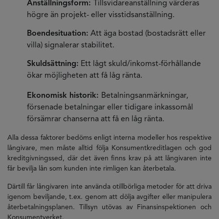
Anställningsform:
Tillsvidareanställning värderas
högre än projekt- eller visstidsanställning.
Boendesituation:
Att äga bostad (bostadsrätt eller
villa) signalerar stabilitet.
Skuldsättning:
Ett lågt skuld/inkomst-förhållande
ökar möjligheten att få låg ränta.
Ekonomisk historik:
Betalningsanmärkningar,
försenade betalningar eller tidigare inkassomål
försämrar chanserna att få en låg ränta.
Alla dessa faktorer bedöms enligt interna modeller hos respektive
långivare, men måste alltid följa Konsumentkreditlagen och god
kreditgivningssed, där det även finns krav på att långivaren inte
får bevilja lån som kunden inte rimligen kan återbetala.
Därtill får långivaren inte använda otillbörliga metoder för att driva
igenom beviljande, t.ex. genom att dölja avgifter eller manipulera
återbetalningsplanen. Tillsyn utövas av Finansinspektionen och
Konsumentverket.