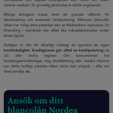
nischaktörer och digitala kreditgivare vars räntor och villkor
varierar markant. En grundlig jämförelse är därför avgörande.
Många låntagare missar även att granska villkoren för
återbetalning och eventuell räntejustering. Eftersom blancolån
oftast har rörlig ränta påverkas den av Riksbankens reporänta. En
förändring i styrräntan kan alltså öka månadskostnaden under
lånets löptid.
Slutligen är det ett allvarligt misstag att ignorera sin egen
kreditvärdighet. Kreditgivaren gör alltid en kreditprövning
via
UC eller andra register. Om konsumenten har
betalningsanmärkningar, hög skuldsättning eller instabil inkomst
kan detta kraftigt påverka vilken ränta man erbjuds – eller om
lånet beviljas alls.
Ansök om ditt
blancolån Nordea