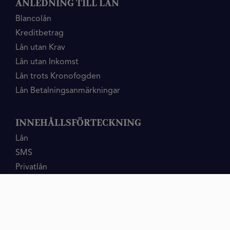
ANLEDNING TILL LÅN
Blancolån
Kreditbetrag
Lån utan Krav
Lån utan Inkomst
Lån trots Kronofogden
Lån Betalningsanmärkningar
INNEHÅLLSFÖRTECKNING
Lån
SMS
Privatlån
Samlingslån
Lån Utan
Låna pengar
Fordon