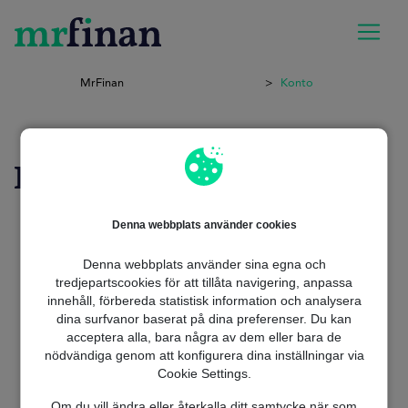
MrFinan
Konto
Konto
Bankkonto Insättningsgaranti
Denna webbplats använder cookies
Bankkonto utan BankID
Bankkonto Jämförelse
Denna webbplats använder sina egna och
Bankkonto
tredjepartscookies för att tillåta navigering, anpassa
innehåll, förbereda statistisk information och analysera
Bankkonto Gratis
dina surfvanor baserat på dina preferenser. Du kan
Företags Bankkonto
acceptera alla, bara några av dem eller bara de
Gemensamt Bankkonto
nödvändiga genom att konfigurera dina inställningar via
Sparkonto med Ränta
Cookie Settings.
Lönekonto
Om du vill ändra eller återkalla ditt samtycke när som