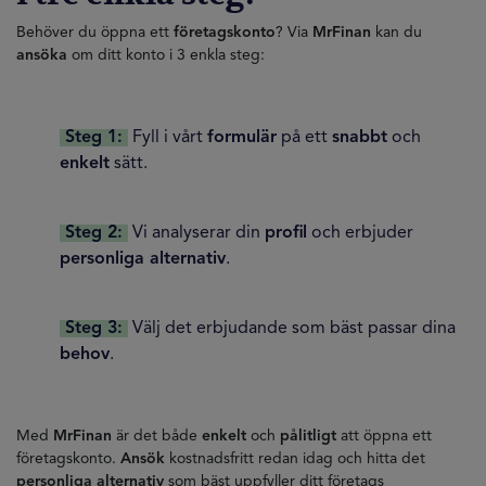
Behöver du öppna ett
företagskonto
? Via
MrFinan
kan du
ansöka
om ditt konto i 3 enkla steg:
Steg 1:
Fyll i vårt
formulär
på ett
snabbt
och
enkelt
sätt.
Steg 2:
Vi analyserar din
profil
och erbjuder
personliga alternativ
.
Steg 3:
Välj det erbjudande som bäst passar dina
behov
.
Med
MrFinan
är det både
enkelt
och
pålitligt
att öppna ett
företagskonto.
Ansök
kostnadsfritt redan idag och hitta det
personliga alternativ
som bäst uppfyller ditt företags