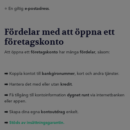
⭐ En giltig
e-postadress
.
Fördelar med att öppna ett
företagskonto
Att öppna ett
företagskonto
har många
fördelar
, såsom:
➡️
Koppla kontot till
bankgironummer
, kort och andra tjänster.
➡️
Hantera det med eller utan
kredit
.
➡️
Få tillgång till kontoinformation
dygnet runt
via internetbanken
eller appen.
➡️
Skapa dina egna
kontoutdrag
enkelt.
➡️
Stöds av insättningsgarantin.