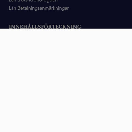
Lån trots Kronofogden
Lån Betalningsanmärkningar
INNEHÅLLSFÖRTECKNING
Lån
SMS
Privatlån
Samlingslån
Lån Utan
Låna pengar
Fordon
Utan
Vägledning
Människor
Bostader
Skulder