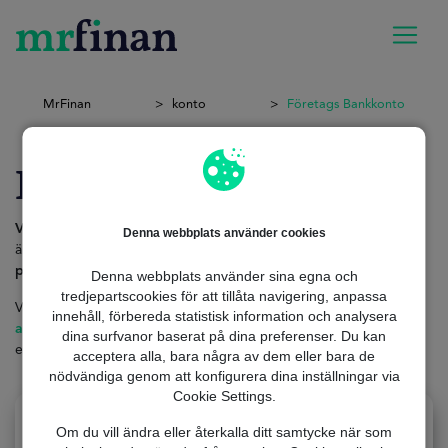
MrFinan
konto
Företags Bankkonto
Företags Bankkonto
Vill du öppna ett företagskonto?
Att öppna ett
företagskonto
Denna webbplats använder cookies
är avgörande för att hantera ditt företags
ekonomi
på ett
professionellt
och
effektivt
sätt.
Denna webbplats använder sina egna och
tredjepartscookies för att tillåta navigering, anpassa
Via
MrFinan
kan du upptäcka de
bästa personliga
innehåll, förbereda statistisk information och analysera
alternativen
för att öppna ett
företagskonto
som är anpassat
dina surfvanor baserat på dina preferenser. Du kan
efter dina behov på ett
snabbt
och
säkert
sätt.
acceptera alla, bara några av dem eller bara de
nödvändiga genom att konfigurera dina inställningar via
Cookie Settings.
Om du vill ändra eller återkalla ditt samtycke när som