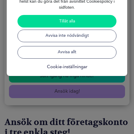
helst kan du göra det från avsnittet Cookiespolicy i
sidfoten.
Företags Bankkonto
Tillåt alla
ANSÖKNING
100% Online
Avvisa inte nödvändigt
FORMULÄRET
Gratis
Avvisa allt
TILLGÄNGLIGHET
24 Timmar
Cookie-inställningar
Sätt igång nu inga hinder
Ansök idag!
Ansök om ditt företagskonto
i tre enkla steg!