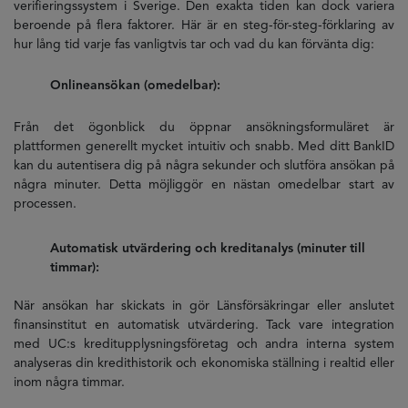
verifieringssystem i Sverige. Den exakta tiden kan dock variera
beroende på flera faktorer. Här är en steg-för-steg-förklaring av
hur lång tid varje fas vanligtvis tar och vad du kan förvänta dig:
Onlineansökan (omedelbar):
Från det ögonblick du öppnar ansökningsformuläret är
plattformen generellt mycket intuitiv och snabb. Med ditt BankID
kan du autentisera dig på några sekunder och slutföra ansökan på
några minuter. Detta möjliggör en nästan omedelbar start av
processen.
Automatisk utvärdering och kreditanalys (minuter till
timmar):
När ansökan har skickats in gör Länsförsäkringar eller anslutet
finansinstitut en automatisk utvärdering. Tack vare integration
med UC:s kreditupplysningsföretag och andra interna system
analyseras din kredithistorik och ekonomiska ställning i realtid eller
inom några timmar.