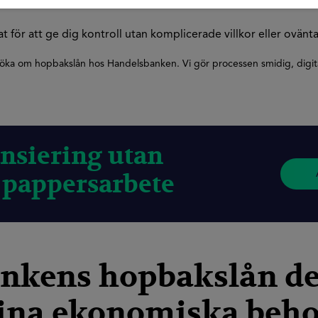
maningar.
t för att ge dig kontroll utan komplicerade villkor eller ovänt
öka om hopbakslån hos Handelsbanken. Vi gör processen smidig, digital
ansiering utan
r pappersarbete
ankens hopbakslån de
dina ekonomiska beh