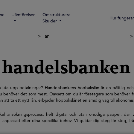
ine
Jämförelser
Omstrukturera
Hur fungerar
Skulder
lan
 handelsbanken
skjuta upp betalningar? Handelsbankens hopbakslån är en pålitlig och f
 du behöver det som mest. Oavsett om du är företagare som behöver frig
an att ta ett nytt lån, erbjuder hopbakslånet en smidig väg till ekonomi
kel ansökningsprocess, helt digital och utan onödiga papper, där vi
npassad efter dina specifika behov. Vi guidar dig steg för steg, från a