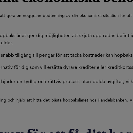
tt göra en noggrann bedömning av din ekonomiska situation för att säk
pbakslånet ger dig möjligheten att skjuta upp redan befintlig
kulder.
abb tillgång till pengar för att täcka kostnader kan hopbaksl
ernativ för dig som vill ersätta dyrare krediter eller kreditko
uder en tydlig och rättvis process utan dolda avgifter, vilke
g och hjälp att hitta det bästa hopbakslånet hos Handelsbanken. Vi sä