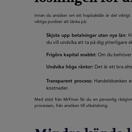
Innan du ansöker om ett hopbakslån är det viktigt a
viktiga punkter att tänka på:
Skjuta upp betalningar utan nya lån:
Ho
du vill undvika att ta på dig ytterligare s
Frigöra kapital snabbt:
Om du behöver sn
Undvika höga räntor:
Det är ett bra alt
Transparent process:
Handelsbanken erbj
kostnader.
Med stöd från MrFinan får du en personlig rådgivnin
processen, från ansökan till utbetalning.