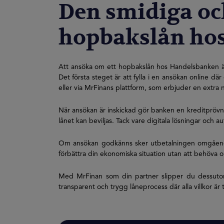
Den smidiga oc
hopbakslån hos
Att ansöka om ett hopbakslån hos Handelsbanken är 
Det första steget är att fylla i en ansökan online 
eller via MrFinans plattform, som erbjuder en extra 
När ansökan är inskickad gör banken en kreditpröv
lånet kan beviljas. Tack vare digitala lösningar oc
Om ansökan godkänns sker utbetalningen omgående 
förbättra din ekonomiska situation utan att behöva or
Med MrFinan som din partner slipper du dessutom 
transparent och trygg låneprocess där alla villkor är 