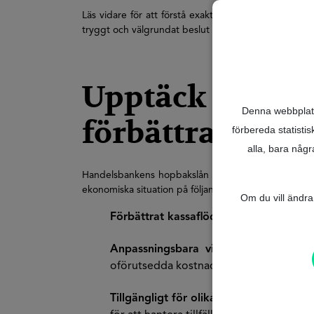
Läs vidare för att förstå exakt hur hopbakslånet fun
tryggt och välgrundat beslut för din ekonomi.
Upptäck hur H
Denna webbplats 
förbättra din k
förbereda statisti
alla, bara någ
Handelsbankens hopbakslån är en flexibel och anpas
ekonomiska situation på följande sätt:
Om du vill ändra 
Förbättrat kassaflöde:
Genom att skjuta 
Anpassningsbara villkor:
Återbetalning
oförutsedda kostnader.
Tillgängligt för olika behov:
Oavsett om 