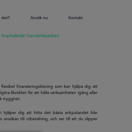
 det?
Ansök nu
Kontakt
hopbakslån handelsbanken
lexibel finansieringslösning som kan hjälpa dig att
öra likviditet för att hålla verksamheten igång eller
sk trygghet.
 hjälper dig att hitta det bästa erbjudandet från
nsökan till utbetalning, och ser till att du slipper