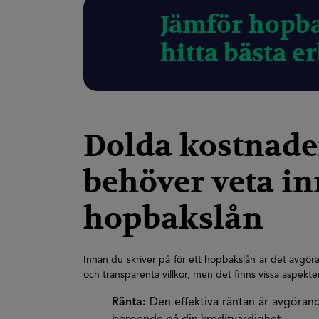
Jämför hopba
hitta bästa e
Dolda kostnader
behöver veta in
hopbakslån
Innan du skriver på för ett hopbakslån är det avgöra
och transparenta villkor, men det finns vissa aspekter
Ränta:
Den effektiva räntan är avgörand