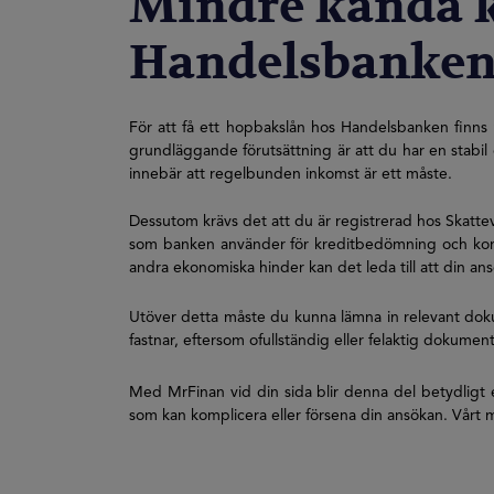
Mindre kända kr
Handelsbanken
För att få ett hopbakslån hos Handelsbanken finns 
grundläggande förutsättning är att du har en stabil 
innebär att regelbunden inkomst är ett måste.
Dessutom krävs det att du är registrerad hos Skatteve
som banken använder för kreditbedömning och kommu
andra ekonomiska hinder kan det leda till att din an
Utöver detta måste du kunna lämna in relevant dokum
fastnar, eftersom ofullständig eller felaktig dokument
Med MrFinan vid din sida blir denna del betydligt e
som kan komplicera eller försena din ansökan. Vårt må