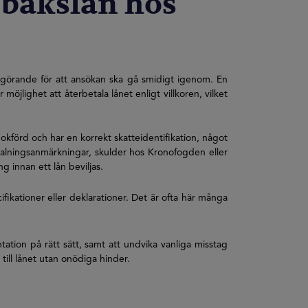
pbakslån hos
avgörande för att ansökan ska gå smidigt igenom. En
jlighet att återbetala lånet enligt villkoren, vilket
bokförd och har en korrekt skatteidentifikation, något
alningsanmärkningar, skulder hos Kronofogden eller
 innan ett lån beviljas.
ikationer eller deklarationer. Det är ofta här många
ation på rätt sätt, samt att undvika vanliga misstag
till lånet utan onödiga hinder.