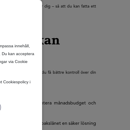
ätta hela processen för dig – så att du kan fatta ett
kslån kan
anpassa innehåll,
r. Du kan acceptera
ngar via Cookie
l. Med detta lån kan du få bättre kontroll över din
et Cookiespolicy i
iktiga utgifter.
r det lättare att hantera månadsbudget och
erson, erbjuder hopbakslånet en säker lösning