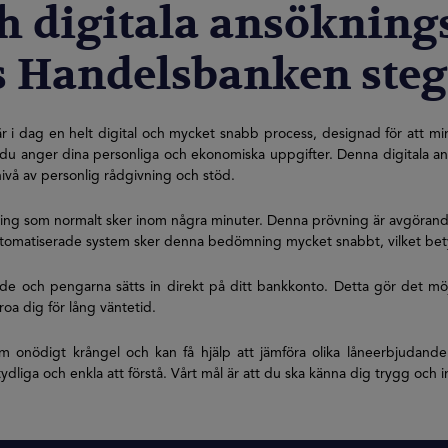
h digitala ansökning
 Handelsbanken steg 
i dag en helt digital och mycket snabb process, designad för att min
där du anger dina personliga och ekonomiska uppgifter. Denna digitala
nivå av personlig rådgivning och stöd.
ning som normalt sker inom några minuter. Denna prövning är avgöran
h automatiserade system sker denna bedömning mycket snabbt, vilket bety
och pengarna sätts in direkt på ditt bankkonto. Detta gör det möjli
oa dig för lång väntetid.
onödigt krångel och kan få hjälp att jämföra olika låneerbjudanden 
tydliga och enkla att förstå. Vårt mål är att du ska känna dig trygg och i