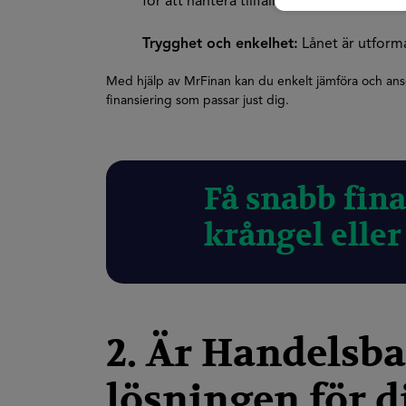
för att hantera tillfälliga ekonomiska ut
Trygghet och enkelhet:
Lånet är utforma
Med hjälp av MrFinan kan du enkelt jämföra och ans
finansiering som passar just dig.
Få snabb fin
krångel elle
2. Är Handelsb
lösningen för 