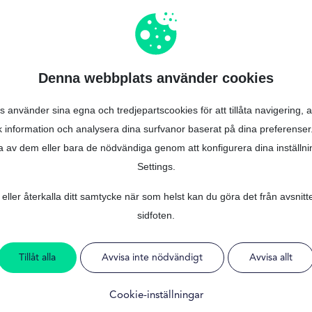
gerar, vilka krav som ställs, vad det kostar och hur MrFinan kan underl
Denna webbplats använder cookies
andelsbankens hopba
använder sina egna och tredjepartscookies för att tillåta navigering, 
assaflöde idag
sk information och analysera dina surfvanor baserat på dina preferense
ra av dem eller bara de nödvändiga genom att konfigurera dina inställni
Settings.
sningsbar lösning för dig som behöver snabb tillgång till extra kapita
eller återkalla ditt samtycke när som helst kan du göra det från avsnitt
sidfoten.
upp betalningar frigörs likviditet som kan användas för andra v
en kan justeras efter din ekonomiska situation, vilket gö
Tillåt alla
Avvisa inte nödvändigt
Avvisa allt
Cookie-inställningar
du driver ett företag eller behöver extra kapital som privatp