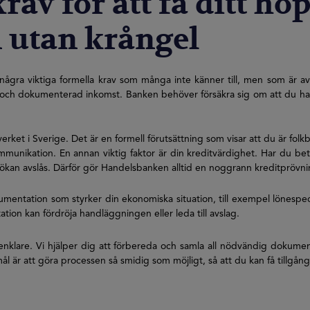
av för att få ditt ho
 utan krångel
några viktiga formella krav som många inte känner till, men som är 
och dokumenterad inkomst. Banken behöver försäkra sig om att du har mö
rket i Sverige. Det är en formell förutsättning som visar att du är folk
nikation. En annan viktig faktor är din kreditvärdighet. Har du bet
sökan avslås. Därför gör Handelsbanken alltid en noggrann kreditprövning
entation som styrker din ekonomiska situation, till exempel lönespecif
ation kan fördröja handläggningen eller leda till avslag.
nklare. Vi hjälper dig att förbereda och samla all nödvändig dokument
l är att göra processen så smidig som möjligt, så att du kan få tillgång 