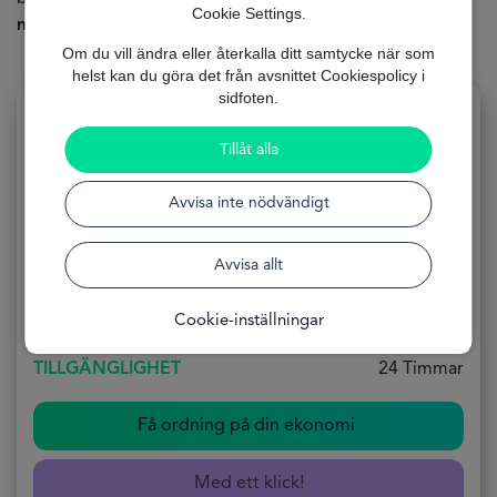
Cookie Settings.
mot en bekymmersfri framtid.
Om du vill ändra eller återkalla ditt samtycke när som
helst kan du göra det från avsnittet Cookiespolicy i
sidfoten.
Tillåt alla
Samla lån med betalningsanmärkning
Avvisa inte nödvändigt
ANSÖKNING
100% Online
Avvisa allt
FORMULÄRET
Gratis
Cookie-inställningar
TILLGÄNGLIGHET
24 Timmar
Få ordning på din ekonomi
Med ett klick!