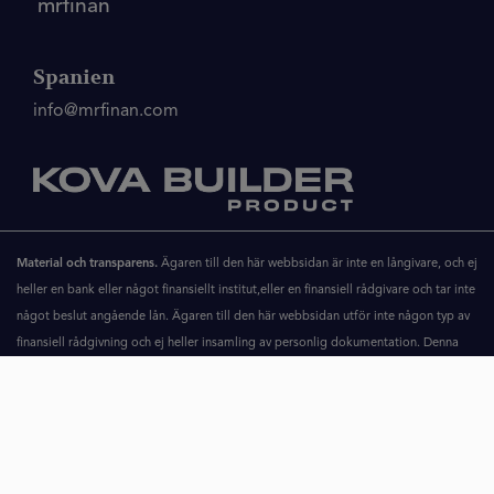
mrfinan
Spanien
info@mrfinan.com
Material och transparens.
Ägaren till den här webbsidan är inte en långivare, och ej
heller en bank eller något finansiellt institut,eller en finansiell rådgivare och tar inte
något beslut angående lån. Ägaren till den här webbsidan utför inte någon typ av
finansiell rådgivning och ej heller insamling av personlig dokumentation. Denna
webbsida är begränsad till att ta emot information gällande de konsumenter som
är intresserade av lån, analysera den personliga finansiella informationen och
skicka detta till långivare och tredje part som kan erbjuda finansieringstjänster
som kan uppfylla konsumentens behov. Målet med den här sidan är att koppla
samman potentiella användare av finansiella produkter med låntagare och