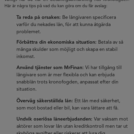
Här är några tips på vad du kan göra om du får avslag:
Ta reda på orsaken:
Be långivaren specificera
varför du nekades lån, för att kunna åtgärda
problemet.
Förbättra din ekonomiska situation:
Betala av så
många skulder som möjligt och skapa en stabil
inkomst.
Använd tjänster som MrFinan:
Vi har tillgång till
långivare som är mer flexibla och kan erbjuda
snabblån trots kronofogden, anpassat efter din
situation.
Överväg säkerställda lån:
Ett lån med säkerhet,
som mot bostad eller bil, kan vara lättare att få.
Undvik oseriösa låneerbjudanden:
Var vaksam mot
aktörer som lovar lån utan kreditkontroll men tar ut
skyhöga avgifter eller riskerar att lura dig.