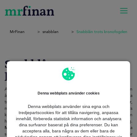
MrFinan
snabblan
Snabblån trots kronofogden
Snabblån trots
kronofogden
Att ha en skuld hos Kronofogden kan kännas som en
Denna webbplats använder cookies
återvändsgränd när du behöver snabb ekonomisk hjälp. Många
tror att det är omöjligt att få lån
med betalningsanmärkningar
,
Denna webbplats använder sina egna och
men det finns faktiskt möjligheter att ansöka om snabblån trots
tredjepartscookies för att tillåta navigering, anpassa
kronofogden. I Sverige finns regler och skydd som gör att du kan
innehåll, förbereda statistisk information och analysera
hitta trygga och lagliga lån även med en betalningsanmärkning.
dina surfvanor baserat på dina preferenser. Du kan
MrFinan är din pålitliga partner
som hjälper dig hitta de bästa
acceptera alla, bara några av dem eller bara de
snabblånen, enkelt, digitalt och utan onödigt krångel. Vi förstår