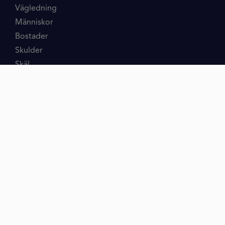
Vägledning
Människor
Bostader
Skulder
Skäl
Partner
Mikrolån
Konto
Kreditkort
Blancolan
mrfinan
Spanien