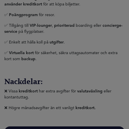
använder kreditkort
för att köpa biljetter.
✅
Poängprogram
för resor.
✅ Tillgång till
VIP-lounger
,
prioriterad
boarding eller
concierge-
service
på flygplatser.
✅ Enkelt att hålla koll på
utgifter
.
✅
Virtuella kort
för säkerhet, säkra uttagsautomater och extra
kort som
backup
.
Nackdelar:
❌ Vissa
kreditkort
har extra avgifter för
valutaväxling
eller
kontantuttag.
❌ Högre månadsavgifter än ett vanligt
kreditkort.