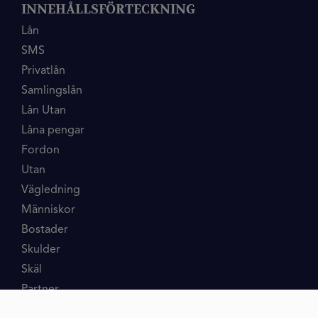
INNEHÅLLSFÖRTECKNING
Lån
SMS
Privatlån
Samlingslån
Lån Utan
Låna pengar
Fordon
Utan
Vägledning
Människor
Bostader
Skulder
Skäl
Partner
Mikrolån