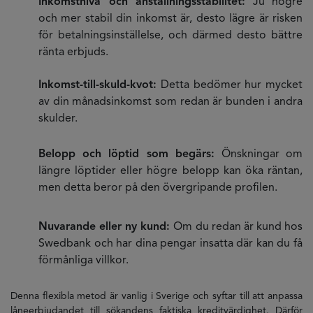
Inkomstnivå och anställningsstabilitet:
Ju högre
och mer stabil din inkomst är, desto lägre är risken
för betalningsinställelse, och därmed desto bättre
ränta erbjuds.
Inkomst-till-skuld-kvot:
Detta bedömer hur mycket
av din månadsinkomst som redan är bunden i andra
skulder.
Belopp och löptid som begärs:
Önskningar om
längre löptider eller högre belopp kan öka räntan,
men detta beror på den övergripande profilen.
Nuvarande eller ny kund:
Om du redan är kund hos
Swedbank och har dina pengar insatta där kan du få
förmånliga villkor.
Denna flexibla metod är vanlig i Sverige och syftar till att anpassa
låneerbjudandet till sökandens faktiska kreditvärdighet. Därför