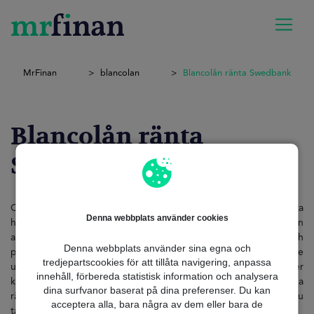
MrFinan
blancolan
Blancolån ränta Swedbank
Blancolån ränta
Swedbank
Om du letar efter exakt information om Swedbank blancolån ränta
Denna webbplats använder cookies
har du kommit till rätt ställe. Denna typ av blancolån har blivit en
allt vanligare lösning för dem som behöver omedelbar och
Denna webbplats använder sina egna och
problemfri likviditet. Oavsett om det gäller att täcka oväntade
tredjepartscookies för att tillåta navigering, anpassa
utgifter, finansiera ett personligt projekt eller konsolidera skulder
innehåll, förbereda statistisk information och analysera
kan ett blancolån hjälpa till. Nyckeln är dock att få bästa möjliga
dina surfvanor baserat på dina preferenser. Du kan
ränta, eftersom detta avgör den totala kostnaden för det lån du
acceptera alla, bara några av dem eller bara de
tar.