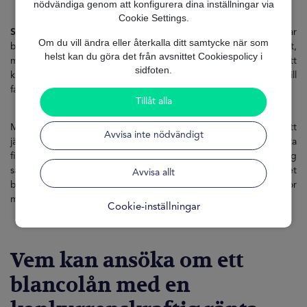
nödvändiga genom att konfigurera dina inställningar via
Cookie Settings.
Swedbank Blancolån Ränta är personligt anpassad:
den varierar
Om du vill ändra eller återkalla ditt samtycke när som
beroende på sökandens ekonomiska profil, anställningsstabilitet,
helst kan du göra det från avsnittet Cookiespolicy i
månadsinkomst och kredithistorik. Därför är det avgörande att
sidfoten.
känna till kraven, svarstider och tillgängliga alternativ om du vill
fatta bästa möjliga beslut utan att betala för mycket.
Tillåt alla
MrFinan är en expert och vänlig tjänst som specialiserar sig på att
Avvisa inte nödvändigt
jämföra lån från flera långivare för att hjälpa dig hitta det bästa
finansieringsalternativet, papperslöst och med fullständig
säkerhet. Du kan också ta reda på om Swedbank verkligen är det
Avvisa allt
bästa alternativet för dig eller om du kan förbättra dina villkor
med professionell hjälp.
Cookie-inställningar
Vem kan ansöka om ett
blancolån med en